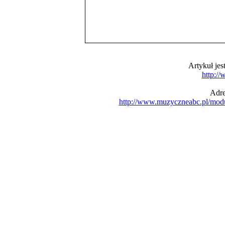
Artykuł je
http:/
Adre
http://www.muzyczneabc.pl/mod