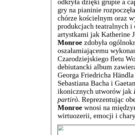
odkryła dzięki grupie a c
gry na pianinie rozpoczęł
chórze kościelnym oraz w
produkcjach teatralnych 
artystkami jak Katherine J
Monroe
zdobyła ogólnokr
oszałamiającemu wykonan
Czarodziejskiego fletu W
debiutancki album zawiera
Georga Friedricha Händla
Sebastiana Bacha i Gaetan
ikonicznych utworów jak
partirò
. Reprezentując ob
Monroe
wnosi na międzyn
wirtuozerii, emocji i char