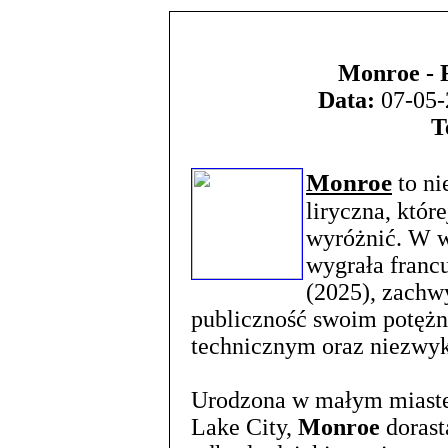
Monroe - R
Data:
07-05-
T
Monroe
to ni
liryczna, które
wyróżnić. W w
wygrała francu
(2025), zachwy
publiczność swoim potęż
technicznym oraz niezwyk
Urodzona w małym miastec
Lake City,
Monroe
dorast