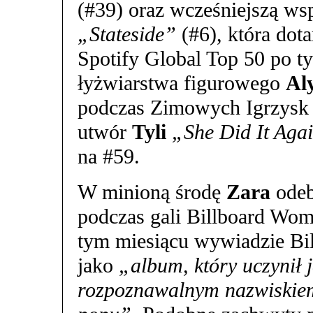
(#39) oraz wcześniejszą ws
„Stateside”
(#6), która dota
Spotify Global Top 50 po t
łyżwiarstwa figurowego
Al
podczas Zimowych Igrzysk 
utwór
Tyli
„She Did It Aga
na #59.
W minioną środę
Zara
odeb
podczas gali Billboard W
tym miesiącu wywiadzie Bil
jako
„album, który uczynił
rozpoznawalnym nazwiskiem