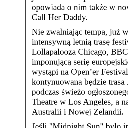
opowiada o nim także w n
Call Her Daddy.
Nie zwalniając tempa, już 
intensywną letnią trasę fes
Lollapalooza Chicago, BBC
imponującą serię europejsk
wystąpi na Open’er Festival
kontynuowana będzie trasa 
podczas świeżo ogłoszoneg
Theatre w Los Angeles, a na
Australii i Nowej Zelandii.
Jeśli "Midnight Sun" było 