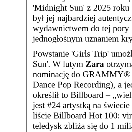
'Midnight Sun' z 2025 roku
był jej najbardziej autenty
wydawnictwem do tej pory i
jednogłośnym uznaniem kr
Powstanie 'Girls Trip' umo
Sun'. W lutym
Zara
otrzyma
nominację do GRAMMY® 
Dance Pop Recording), a je
określił to Billboard – „wi
jest #24 artystką na świecie
liście Billboard Hot 100: v
teledysk zbliża się do 1 mil