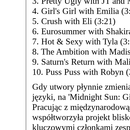
3. Pretty Ugly with JT and
4. Girl's Girl with Emilia (3
5. Crush with Eli (3:21)
6. Eurosummer with Shakira
7. Hot & Sexy with Tyla (3
8. The Ambition with Madi
9. Saturn's Return with Ma
10. Puss Puss with Robyn (
Gdy utwory płynnie zmieniaj
języki, na 'Midnight Sun: Gi
Pracując z międzynarodową
współtworzyła projekt blis
kluczowymi członkami zespo