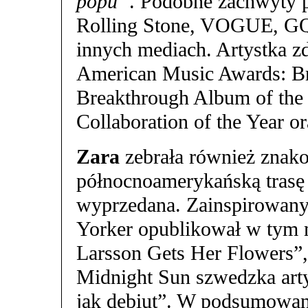
popu”
. Podobne zachwyty 
Rolling Stone, VOGUE, GQ
innych mediach. Artystka zd
American Music Awards: Br
Breakthrough Album of the
Collaboration of the Year or
Zara
zebrała również znako
północnoamerykańską trasę h
wyprzedana. Zainspirowan
Yorker opublikował w tym m
Larsson Gets Her Flowers”, 
Midnight Sun szwedzka arty
jak debiut”. W podsumowa