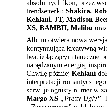
absolutnych ikon, przez ws
trendsetterki:
Shakira, Rob
Kehlani, JT, Madison Bee
XS, BAMBII, Malibu
ora
Album otwiera nowa wersj
kontynuująca kreatywną w
beacie łączącym taneczne p
napędzanym energią, inspi
Chwilę później
Kehlani
doł
interpretacji romantyczneg
serwuje ognisty numer w z
Margo XS
„Pretty Ugly”
.
„Eurosummer”
w klubowy, 