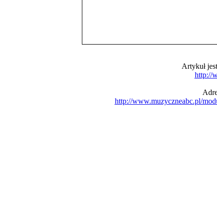
Artykuł je
http:/
Adre
http://www.muzyczneabc.pl/mod