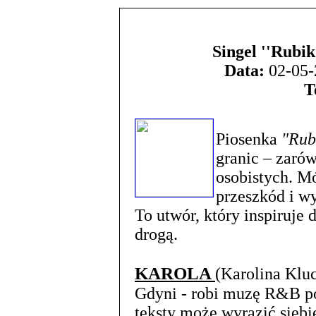
Singel ''Rubik
Data:
02-05-
T
Piosenka
"Rub
granic – zarów
osobistych. 
przeszkód i w
To utwór, który inspiruje 
drogą.
KAROLA
(Karolina Kluc
Gdyni - robi muzę R&B po
teksty może wyrazić siebie