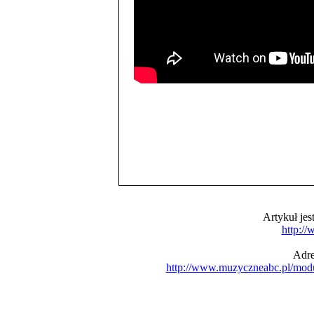
Artykuł je
http:/
Adre
http://www.muzyczneabc.pl/mod