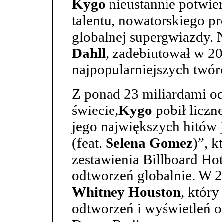
Kygo
nieustannie potwie
talentu, nowatorskiego p
globalnej supergwiazdy. 
Dahll
, zadebiutował w 20
najpopularniejszych twór
Z ponad 23 miliardami o
świecie,
Kygo
pobił liczn
jego największych hitów 
(feat.
Selena Gomez
)”, k
zestawienia Billboard Hot
odtworzeń globalnie. W 
Whitney Houston
, któr
odtworzeń i wyświetleń or