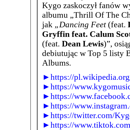
Kygo zaskoczył fanów w
albumu „Thrill Of The Ch
jak
„Dancing Feet
(feat.
Gryffin feat. Calum Sco
(feat.
Dean Lewis
)”, osi
debiutując w Top 5 listy 
Albums.
►https://pl.wikipedia.or
►https://www.kygomusi
►https://www.facebook.c
►https://www.instagram
►https://twitter.com/Ky
►https://www.tiktok.c