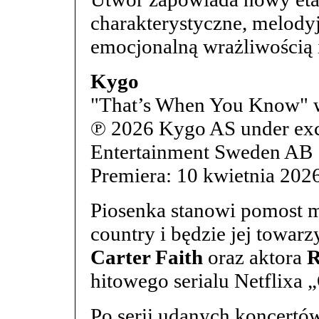
charakterystyczne, melody
emocjonalną wrażliwością 
Kygo
"That’s When You Know" wi
℗ 2026 Kygo AS under excl
Entertainment Sweden AB
Premiera: 10 kwietnia 202
Piosenka stanowi pomost m
country i będzie jej towarz
Carter Faith
oraz aktora
R
hitowego serialu Netflixa 
Po serii udanych koncert