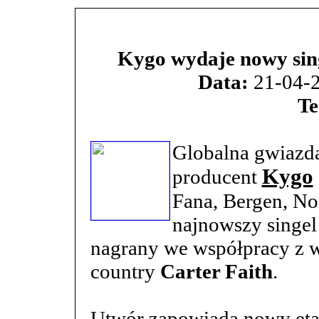
Kygo wydaje nowy sin
Data:
21-04-2
Te
Globalna gwiazda
Kygo
producent
Fana, Bergen, No
najnowszy singe
nagrany we współpracy z 
country
Carter Faith
.
Utwór zapowiada nowy etap