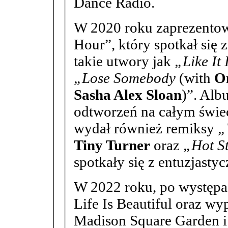
Dance Radio.
W 2020 roku zaprezentow
Hour”, który spotkał się 
takie utwory jak
„Like It 
„Lose Somebody
(with
O
Sasha Alex Sloan
)”. Alb
odtworzeń na całym świec
wydał również remiksy
„
Tiny Turner
oraz
„Hot St
spotkały się z entuzjasty
W 2022 roku, po występac
Life Is Beautiful oraz w
Madison Square Garden i 