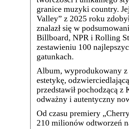
granice muzyki country. Je
Valley” z 2025 roku zdobył
znalazł się w podsumowani
Billboard, NPR i Rolling S
zestawieniu 100 najlepszy
gatunkach.
Album, wyprodukowany z d
estetykę, odzwierciedlając
przedstawił pochodzącą z K
odważny i autentyczny now
Od czasu premiery „Cherr
210 milionów odtworzeń na