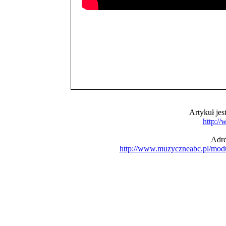
Artykuł je
http:/
Adre
http://www.muzyczneabc.pl/mod