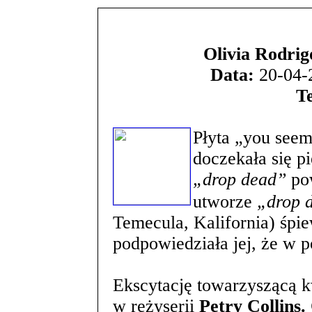
Olivia Rodrig
Data:
20-04-2
T
Płyta „you seem 
doczekała się p
„drop dead”
pow
utworze
„drop 
Temecula, Kalifornia) śpiew
podpowiedziała jej, że w p
Ekscytację towarzyszącą 
w reżyserii
Petry Collins.