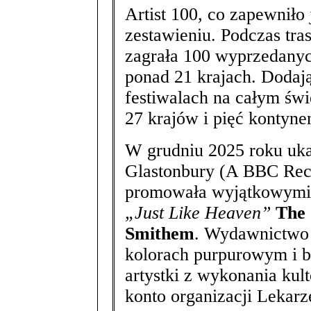
Artist 100, co zapewniło 
zestawieniu. Podczas tr
zagrała 100 wyprzedany
ponad 21 krajach. Doda
festiwalach na całym świe
27 krajów i pięć kontyne
W grudniu 2025 roku uka
Glastonbury (A BBC Reco
promowała wyjątkowymi
„Just Like Heaven”
The 
Smithem
. Wydawnictwo
kolorach purpurowym i 
artystki z wykonania kul
konto organizacji Lekarz