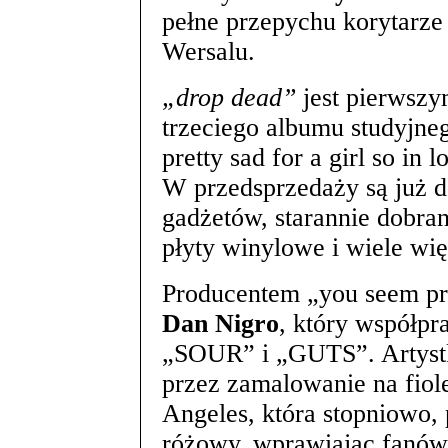
pełne przepychu korytarze
Wersalu.
„drop dead”
jest pierwszy
trzeciego albumu studyjn
pretty sad for a girl so in 
W przedsprzedaży są już d
gadżetów, starannie dobra
płyty winylowe i wiele wię
Producentem „you seem prett
Dan Nigro
, który współp
„SOUR” i „GUTS”. Artyst
przez zamalowanie na fiol
Angeles, która stopniowo, 
różowy, wprawiając fanów 