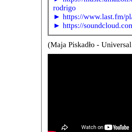
rodrigo
► https://www.last.fm/p
► https://soundcloud.com
(Maja Piskadło - Universa