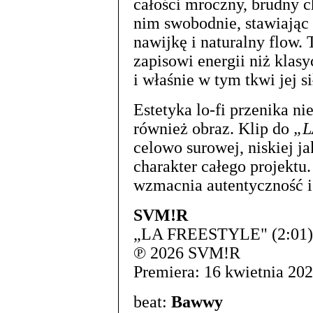
całości mroczny, brudny c
nim swobodnie, stawiając
nawijkę i naturalny flow.
zapisowi energii niż klas
i właśnie w tym tkwi jej si
Estetyka lo-fi przenika n
również obraz. Klip do
„L
celowo surowej, niskiej j
charakter całego projektu
wzmacnia autentyczność i 
SVM!R
„LA FREESTYLE" (2:01)
℗ 2026 SVM!R
Premiera: 16 kwietnia 20
beat:
Bawwy