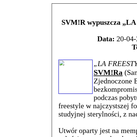
SVM!R wypuszcza „LA 
Data:
20-04-
T
„LA FREEST
SVM!Ra
(Sam
Zjednoczone E
bezkompromis
podczas pobyt
freestyle w najczystszej 
studyjnej sterylności, z n
Utwór oparty jest na mem