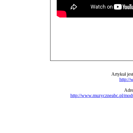
Artykuł je
http:/
Adre
http://www.muzyczneabc.pl/mod