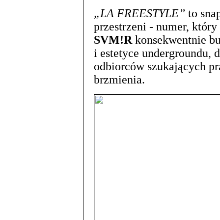
„LA FREESTYLE”
to snap
przestrzeni - numer, który 
SVM!R
konsekwentnie bud
i estetyce undergroundu, d
odbiorców szukających p
brzmienia.