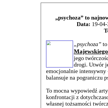
„psychoza” to najnow
Data:
19-04-
T
„psychoza”
to
Majewskiego
jego twórczośc
drogi. Utwór 
emocjonalnie intensywny 
balansuje na pograniczu p
To mocna wypowiedź artys
konfrontacji z dotychcza
własnej tożsamości twórc