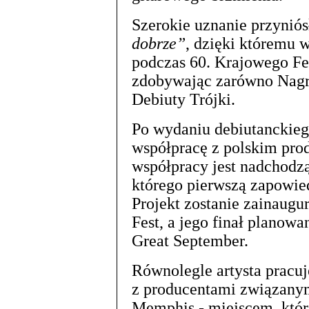
Szerokie uznanie przyniós
dobrze”
, dzięki któremu 
podczas 60. Krajowego Fes
zdobywając zarówno Nagro
Debiuty Trójki.
Po wydaniu debiutanckieg
współpracę z polskim pr
współpracy jest nadchodz
którego pierwszą zapowied
Projekt zostanie zainau
Fest, a jego finał planow
Great September.
Równolegle artysta pracu
z producentami związany
Memphis - miejscem, któr