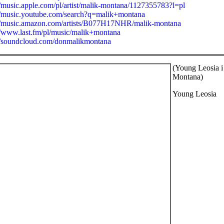
/music.apple.com/pl/artist/malik-montana/1127355783?l=pl
/music.youtube.com/search?q=malik+montana
//music.amazon.com/artists/B077H17NHR/malik-montana
/www.last.fm/pl/music/malik+montana
//soundcloud.com/donmalikmontana
(Young Leosia i
Montana)
Young Leosia