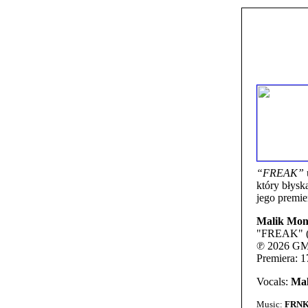
“FREAK”
który błys
jego premie
Malik Mon
"FREAK" (
℗ 2026 GM2
Premiera: 1
Vocals:
Mal
Music:
FRNK