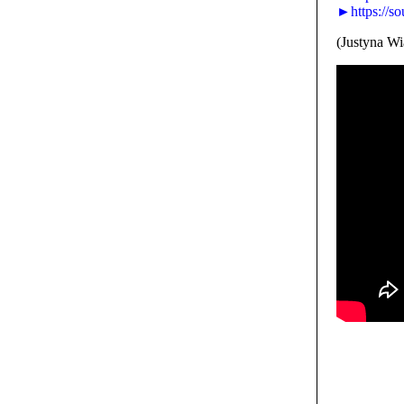
►https://s
(Justyna W