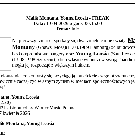
Malik Montana, Young Leosia - FREAK
Data:
19-04-2026 o godz. 00:15:00
Temat:
Info
Ma
Na pierwszy rzut oka spotkały się dwa zupełnie inne światy.
Montany
(Ghawsi Mosa)(11.03.1989 Hamburg) od lat dowo
Young Leosia
bezkompromisowe bangery oraz
(Sara Leoka
(13.08.1998 Szczecin), która właśnie wchodzi w swoją ”baddie er
mogła jej rozpocząć z większym hukiem.
udowadnia, że kontrasty się przyciągają i w efekcie czego otrzymujem
kawicznie zaczął żyć własnym życiem w mediach społecznościowych je
rą!
tana, Young Leosia
2:20)
L distributed by Warner Music Poland
7 kwietnia 2026
ik Montana, Young Leosia
IE