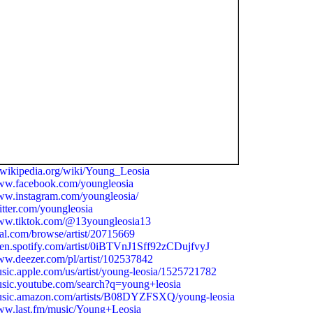
.wikipedia.org/wiki/Young_Leosia
ww.facebook.com/youngleosia
ww.instagram.com/youngleosia/
itter.com/youngleosia
ww.tiktok.com/@13youngleosia13
dal.com/browse/artist/20715669
en.spotify.com/artist/0iBTVnJ1Sff92zCDujfvyJ
ww.deezer.com/pl/artist/102537842
sic.apple.com/us/artist/young-leosia/1525721782
usic.youtube.com/search?q=young+leosia
usic.amazon.com/artists/B08DYZFSXQ/young-leosia
ww.last.fm/music/Young+Leosia