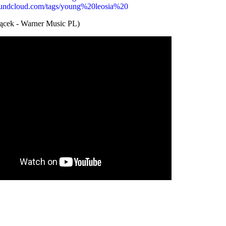
oundcloud.com/tags/young%20leosia%20
iącek - Warner Music PL)