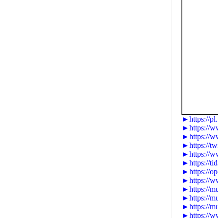
►https://pl
►https://w
►https://w
►https://tw
►https://w
►https://ti
►https://op
►https://w
►https://mu
►https://m
►https://m
►https://w