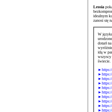
Leosia
poka
bezkomprom
idealnym k
zanosi się n
W język
urodzone
dotarł n
wyróżnie
idą w pa
wszyscy 
świecie.
►https:/
►https:
►https:/
►https:
►https:/
►https:/
►https:
►https:/
►https:/
►https:/