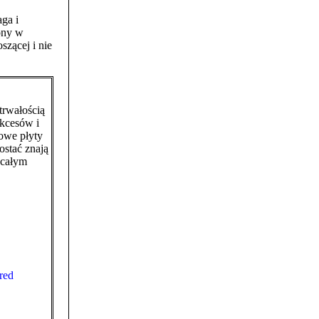
ga i
ony w
szącej i nie
trwałością
ukcesów i
nowe płyty
ostać znają
 całym
red