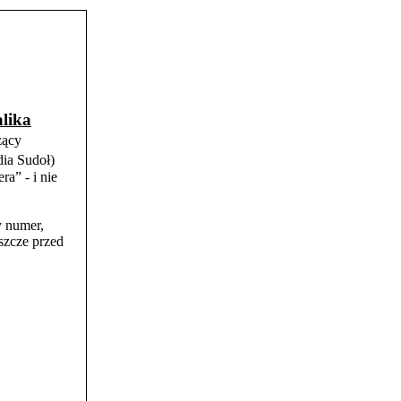
lika
żący
dia Sudoł)
a” - i nie
y numer,
szcze przed