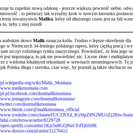
zuje tu zupełnie nową odsłonę - jeszcze większa pewność siebie, odwa
isowość - to pierwszy tak wyraźny krok w nowym kierunku postawi
u temu towarzystwie
Malika
, który od dłuższego czasu jest na fali wzno
a to, żeby z niej zszedł
u arabskim słowo
Malik
oznacza króla. Trudno o lepsze określenie dla
go w Niemczech 34-letniego polskiego rapera, który ciężką pracą i wy
a sam szczyt rodzimego rynku muzycznego. Powiedzieć, że lista jego s
ń jest imponująca, to jak nie powiedzieć nic. Liczne złote i multiplaty
rze z wieloma lokalnymi rekordami w serwisach streamingowych. Tę p
jak Polska długa i szeroka, czas więc, by poznali ją także słuchacze na
/pl.wikipedia.org/wiki/Malik_Montana
//www.malikmontana.com
/pl-pl.facebook.com/donmalikmontana
//www.instagram.com/donmalikmontana/
/twitter.com/donmaIikmontana
/www.tiktok.com/@malikmontana_official
//www.youtube.com/channel/UCZRXd_KyHpZ8N2MUoZj2Btw/featu
/tidal.com/browse/artist/8229728
/open.spotify.com/artist/1Kjs5u8GQf6zCFdTj6SI9E
/www.deezer.com/pl/artist/11270412