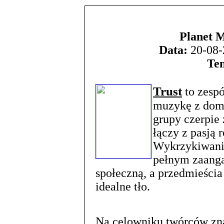
Planet 
Data:
20-08-
Te
Trust
to zespó
muzykę z domi
grupy czerpie 
łączy z pasją 
Wykrzykiwanie
pełnym zaang
społeczną, a przedmieścia
idealne tło.
Na celowniku twórców znaj