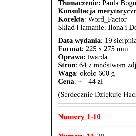
Tłumaczenie:
Paula Bogu
Konsultacja merytorycz
Korekta
: Word_Factor
Skład i łamanie: Ilona i
Data wydania
: 19 sierpni
Format
: 225 x 275 mm
Oprawa
: twarda
Stron
: 64 z mnóstwem zd
Waga
: około 600 g
Cena
: + - 44 zł
(Serdecznie Dziękuję Hach
Numery 1-10
Numery 11-20