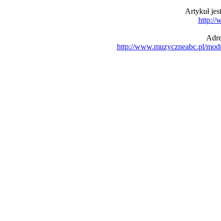
Artykuł je
http:/
Adre
http://www.muzyczneabc.pl/mod