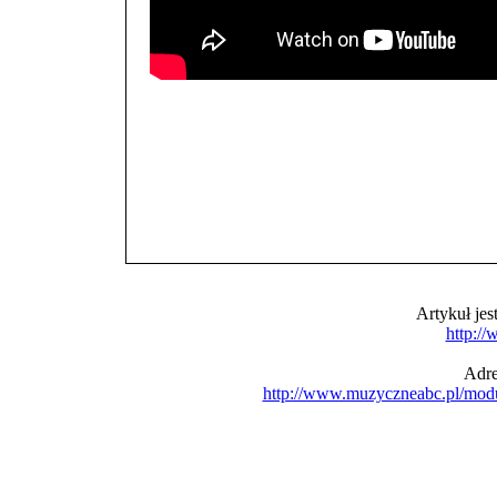
Artykuł je
http:/
Adre
http://www.muzyczneabc.pl/mod