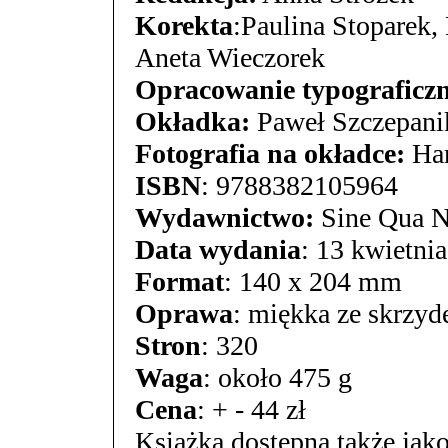
Korekta
:Paulina Stoparek
Aneta Wieczorek
Opracowanie typograficzn
Okładka:
Paweł Szczepani
Fotografia na okładce:
Han
ISBN
: 9788382105964
Wydawnictwo:
Sine Qua 
Data wydania
: 13 kwietni
Format
: 140 x 204 mm
Oprawa
: miękka ze skrzyd
Stron
: 320
Waga
: około 475 g
Cena
: + - 44 zł
Książka dostępna także jak