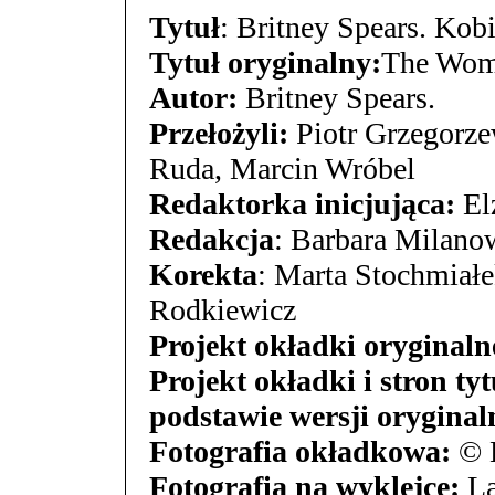
Tytuł
: Britney Spears. Kobi
Tytuł oryginalny:
The Wom
Autor:
Britney Spears.
Przełożyli:
Piotr Grzegorze
Ruda, Marcin Wróbel
Redaktorka inicjująca:
El
Redakcja
: Barbara Milan
Korekta
: Marta Stochmiałe
Rodkiewicz
Projekt okładki oryginaln
Projekt okładki i stron t
podstawie wersji oryginal
Fotografia okładkowa:
© H
Fotografia na wyklejce:
La