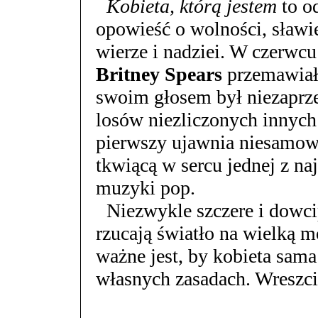
Kobieta, którą jestem
to o
opowieść o wolności, sławie
wierze i nadziei. W czerwcu 
Britney Spears
przemawiała
swoim głosem był niezaprzec
losów niezliczonych innych 
pierwszy ujawnia niesamowi
tkwiącą w sercu jednej z na
muzyki pop.
Niezwykle szczere i dowc
rzucają światło na wielką m
ważne jest, by kobieta sama
własnych zasadach. Wreszci