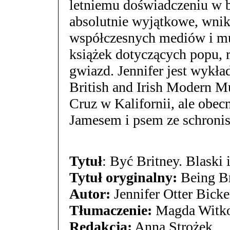
letniemu doświadczeniu w b
absolutnie wyjątkowe, wnik
współczesnych mediów i m
książek dotyczących popu, 
gwiazd. Jennifer jest wykł
British and Irish Modern Mu
Cruz w Kalifornii, ale obe
Jamesem i psem ze schronisk
Tytuł
: Być Britney. Blaski 
Tytuł oryginalny:
Being Br
Autor:
Jennifer Otter Bicke
Tłumaczenie:
Magda Witko
Redakcja:
Anna Strożek