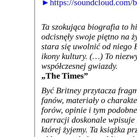
►https://soundcloud.com/b
Ta szokująca biografia to hi
odcisnęły swoje piętno na ż
stara się uwolnić od niego 
ikony kultury. (…) To niezw
współczesnej gwiazdy.
„The Times”
Być Britney przytacza frag
fanów, materiały o charakt
forów, opinie i tym podobn
narracji doskonale wpisuje 
której żyjemy. Ta książka p