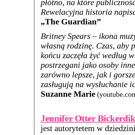
płótno, na które publicznoś
Rewelacyjna historia napis
„The Guardian”
Britney Spears – ikona muzy
własną rodzinę. Czas, aby 
końcu zaczęła żyć według wł
postrzegani jako osoby inne
zarówno lepsze, jak i gorsz
zasługują na wysłuchanie ich
Suzanne Marie
(youtube.co
Jennifer Otter Bickerdi
jest autorytetem w dziedzin