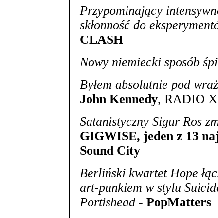
Przypominający intensywno
skłonność do eksperyment
CLASH
Nowy niemiecki sposób śp
Byłem absolutnie pod wraż
John Kennedy
, RADIO X
Satanistyczny Sigur Ros z
GIGWISE, jeden z 13 naj
Sound City
Berliński kwartet Hope łą
art-punkiem w stylu Suicide
Portishead
- PopMatters