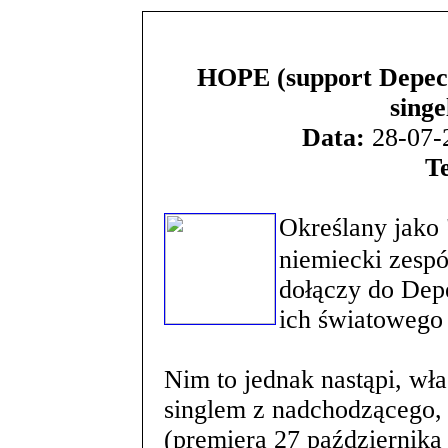
HOPE (support Depech
sing
Data:
28-07-2
T
Określany jako 
niemiecki zespó
dołączy do Dep
ich światowego 
Nim to jednak nastąpi, wła
singlem z nadchodzącego,
(premiera 27 października