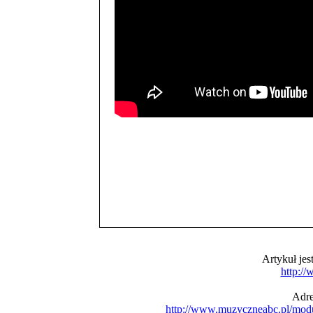
Artykuł je
http:/
Adre
http://www.muzyczneabc.pl/mod