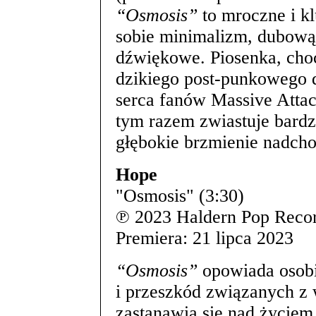
“Osmosis”
to mroczne i kl
sobie minimalizm, dubową 
dźwiękowe. Piosenka, choć
dzikiego post-punkowego d
serca fanów Massive Attack
tym razem zwiastuje bardz
głębokie brzmienie nadch
Hope
"Osmosis" (3:30)
℗ 2023 Haldern Pop Reco
Premiera: 21 lipca 2023
“Osmosis”
opowiada osobi
i przeszkód związanych z 
zastanawia się nad życiem,