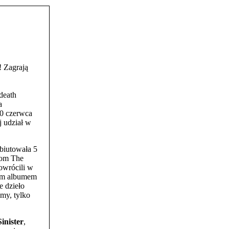
! Zagrają
death
a
10 czerwca
j udział w
biutowała 5
rom The
powrócili w
zym albumem
e dzieło
śmy, tylko
Sinister
,