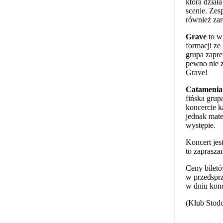
która dział
scenie. Zes
również za
Grave
to w
formacji ze
grupa zapre
pewno nie 
Grave!
Catamenia
fińska grup
koncercie k
jednak mate
występie.
Koncert jes
to zaprasza
Ceny bilet
w przedsprz
w dniu konc
(Klub Stodo