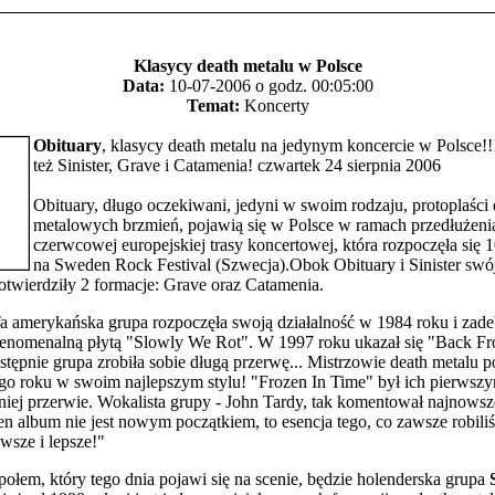
Klasycy death metalu w Polsce
Data:
10-07-2006 o godz. 00:05:00
Temat:
Koncerty
Obituary
, klasycy death metalu na jedynym koncercie w Polsce!!
też Sinister, Grave i Catamenia! czwartek 24 sierpnia 2006
Obituary, długo oczekiwani, jedyni w swoim rodzaju, protoplaści 
metalowych brzmień, pojawią się w Polsce w ramach przedłużeni
czerwcowej europejskiej trasy koncertowej, która rozpoczęła się 
na Sweden Rock Festival (Szwecja).Obok Obituary i Sinister swó
otwierdziły 2 formacje: Grave oraz Catamenia.
a amerykańska grupa rozpoczęła swoją działalność w 1984 roku i zade
 fenomenalną płytą "Slowly We Rot". W 1997 roku ukazał się "Back F
stępnie grupa zrobiła sobie długą przerwę... Mistrzowie death metalu 
ego roku w swoim najlepszym stylu! "Frozen In Time" był ich pierws
niej przerwie. Wokalista grupy - John Tardy, tak komentował najnowsz
en album nie jest nowym początkiem, to esencja tego, co zawsze robili
owsze i lepsze!"
ołem, który tego dnia pojawi się na scenie, będzie holenderska grupa