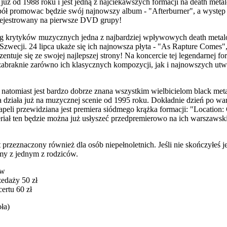
a już od 1988 roku i jest jedną z najciekawszych formacji na death meta
pół promowac będzie swój najnowszy album - "Afterburner", a występ 
rejestrowany na pierwsze DVD grupy!
g krytyków muzycznych jedna z najbardziej wpływowych death meta
 Szwecji. 24 lipca ukaże się ich najnowsza płyta - "As Rapture Comes",
zentuje się ze swojej najlepszej strony! Na koncercie tej legendarnej fo
zabraknie zarówno ich klasycznych kompozycji, jak i najnowszych ut
natomiast jest bardzo dobrze znana wszystkim wielbicielom black meta
a działa już na muzycznej scenie od 1995 roku. Dokładnie dzień po w
apeli przewidziana jest premiera siódmego krążka formacji: "Location:
riał ten będzie można już usłyszeć przedpremierowo na ich warszaws
t przeznaczony również dla osób niepełnoletnich. Jeśli nie skończyłeś je
my z jednym z rodziców.
ów
edaży 50 zł
ertu 60 zł
ła)