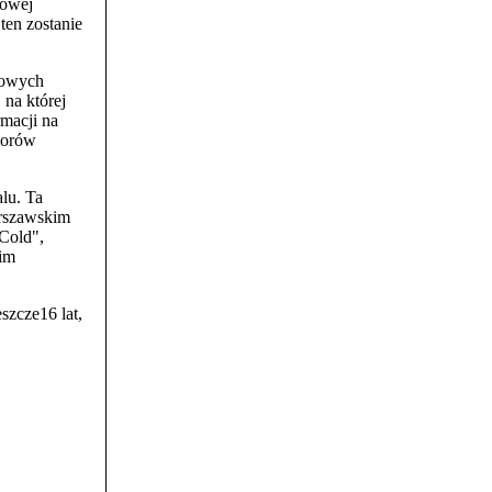
lowej
ten zostanie
lowych
 na której
rmacji na
worów
lu. Ta
arszawskim
 Cold",
kim
szcze16 lat,