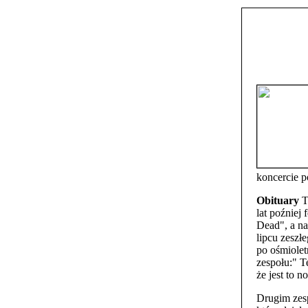
koncercie p
Obituary
T
lat poźniej
Dead", a na
lipcu zeszł
po ośmiolet
zespołu:" T
że jest to n
Drugim zesp