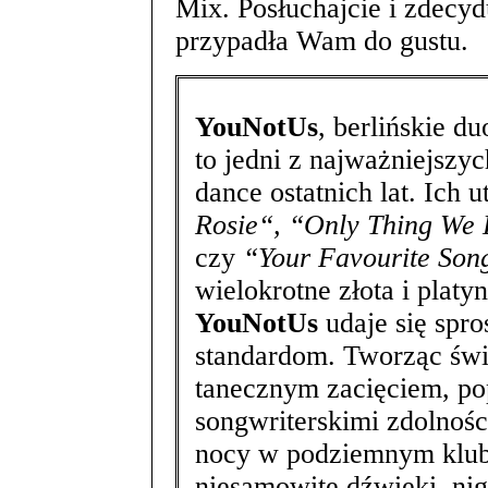
Mix. Posłuchajcie i zdecydu
przypadła Wam do gustu.
YouNotUs
, berlińskie d
to jedni z najważniejszyc
dance ostatnich lat. Ich 
Rosie“, “Only Thing We 
czy
“Your Favourite Son
wielokrotne złota i plat
YouNotUs
udaje się spr
standardom. Tworząc świ
tanecznym zacięciem, po
songwriterskimi zdolnoś
nocy w podziemnym klub
niesamowite dźwięki, nig