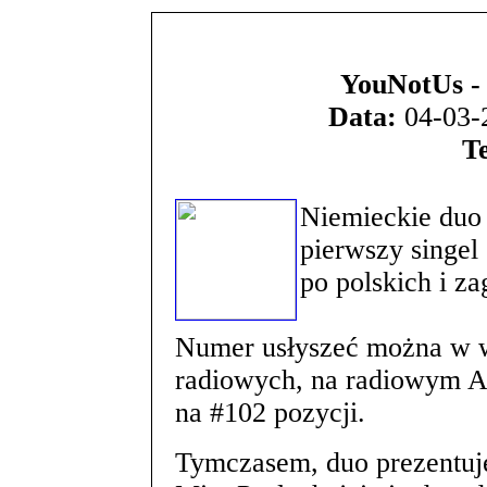
YouNotUs - 
Data:
04-03-2
T
Niemieckie duo
pierwszy singel
po polskich i za
Numer usłyszeć można w wi
radiowych, na radiowym Ai
na #102 pozycji.
Tymczasem, duo prezentuje