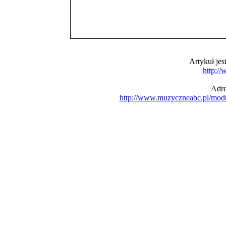
Artykuł je
http:/
Adre
http://www.muzyczneabc.pl/mod