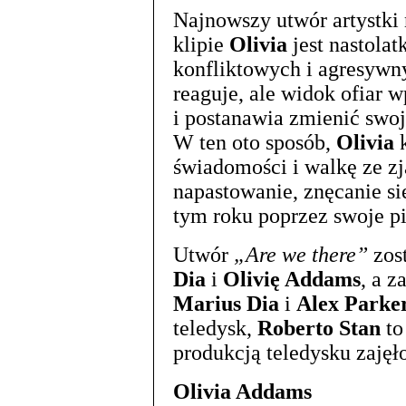
Najnowszy utwór artystki
klipie
Olivia
jest nastolat
konfliktowych i agresywn
reaguje, ale widok ofiar 
i postanawia zmienić swo
W ten oto sposób,
Olivia
k
świadomości i walkę ze zj
napastowanie, znęcanie się
tym roku poprzez swoje pi
Utwór
„Are we there”
zos
Dia
i
Olivię Addams
, a z
Marius Dia
i
Alex Parker
teledysk,
Roberto Stan
to
produkcją teledysku zajęł
Olivia Addams