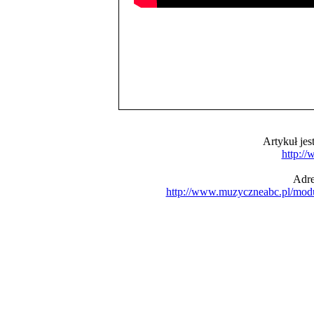
Artykuł je
http:/
Adre
http://www.muzyczneabc.pl/mod