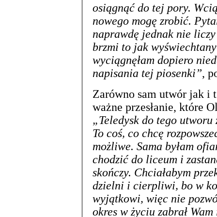
osiągnąć do tej pory. Wcią
nowego mogę zrobić. Pyta
naprawdę jednak nie liczy 
brzmi to jak wyświechtany 
wyciągnęłam dopiero nieda
napisania tej piosenki”
, 
Zarówno sam utwór jak i t
ważne przesłanie, które Ol
„Teledysk do tego utworu 
To coś, co chcę rozpowszec
możliwe. Sama byłam ofiarą
chodzić do liceum i zastan
skończy. Chciałabym przek
dzielni i cierpliwi, bo w k
wyjątkowi, więc nie pozwól
okres w życiu zabrał Wam 