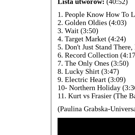
Lista utworów:
(40:52)
1. People Know How To L
2. Golden Oldies (4:03)
3. Wait (3:50)
4. Target Market (4:24)
5. Don't Just Stand There
6. Record Collection (4:1
7. The Only Ones (3:50)
8. Lucky Shirt (3:47)
9. Electric Heart (3:09)
10- Northern Holiday (3:3
11. Kurt vs Frasier (The Ba
(Paulina Grabska-Univers