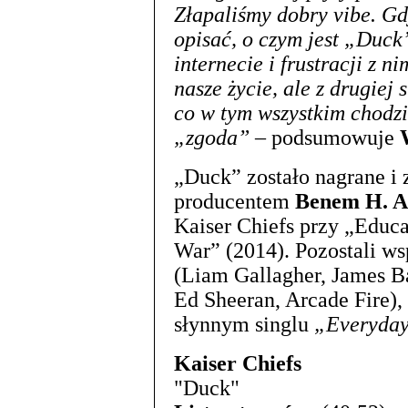
Złapaliśmy dobry vibe. G
opisać, o czym jest „Duck
internecie i frustracji z 
nasze życie, ale z drugiej
co w tym wszystkim chodzi
„zgoda”
– podsumowuje
„Duck” zostało nagrane i
producentem
Benem H. A
Kaiser Chiefs przy „Educa
War” (2014). Pozostali w
(Liam Gallagher, James B
Ed Sheeran, Arcade Fire),
słynnym singlu
„Everyday 
Kaiser Chiefs
"Duck"