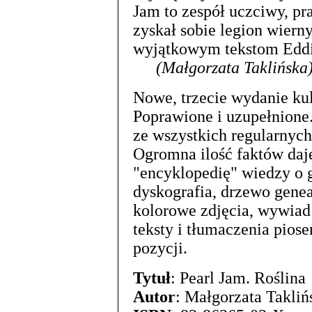
Jam to zespół uczciwy, pr
zyskał sobie legion wiern
wyjątkowym tekstom Eddie
(Małgorzata Taklińska
Nowe, trzecie wydanie kul
Poprawione i uzupełnione
ze wszystkich regularnyc
Ogromna ilość faktów daje
"encyklopedię" wiedzy o 
dyskografia, drzewo genea
kolorowe zdjęcia, wywiad 
teksty i tłumaczenia piose
pozycji.
Tytuł
: Pearl Jam. Roślina
Autor
: Małgorzata Takliń