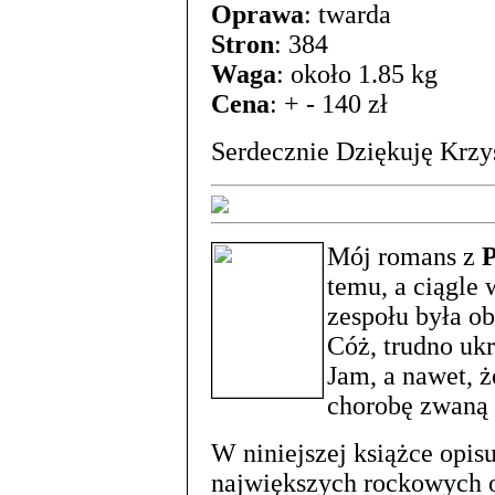
Oprawa
: twarda
Stron
: 384
Waga
: około 1.85 kg
Cena
: + - 140 zł
Serdecznie Dziękuję Krz
Mój romans z
P
temu, a ciągle 
zespołu była o
Cóż, trudno ukr
Jam, a nawet, ż
chorobę zwaną
W niniejszej książce opisu
największych rockowych obj