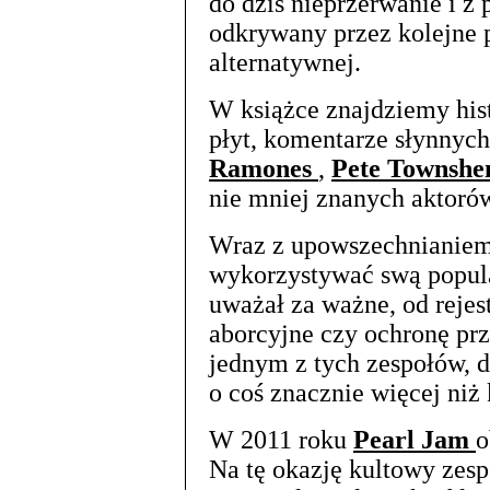
do dziś nieprzerwanie i z
odkrywany przez kolejne 
alternatywnej.
W książce znajdziemy his
płyt, komentarze słynnyc
Ramones
,
Pete Townshe
nie mniej znanych aktorów
Wraz z upowszechnianiem 
wykorzystywać swą popula
uważał za ważne, od reje
aborcyjne czy ochronę prz
jednym z tych zespołów, dl
o coś znacznie więcej niż
W 2011 roku
Pearl Jam
o
Na tę okazję kultowy zesp