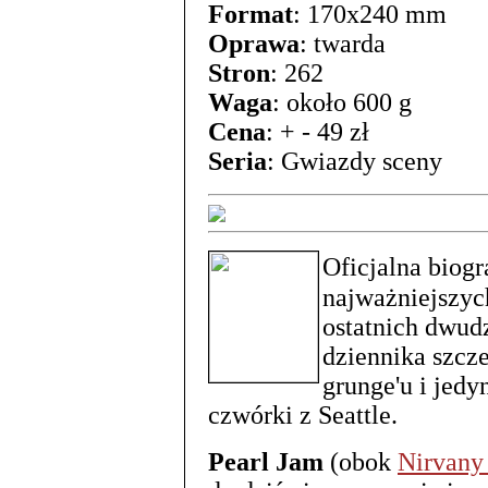
Format
: 170x240 mm
Oprawa
: twarda
Stron
: 262
Waga
: około 600 g
Cena
: + - 49 zł
Seria
: Gwiazdy sceny
Oficjalna biogr
najważniejszyc
ostatnich dwudz
dziennika szcz
grunge'u i jedy
czwórki z Seattle.
Pearl Jam
(obok
Nirvan