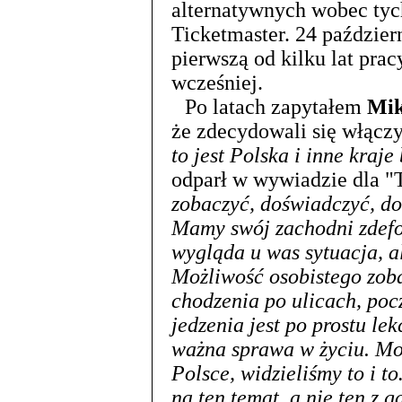
alternatywnych wobec tyc
Ticketmaster. 24 październ
pierwszą od kilku lat prac
wcześniej.
Po latach zapytałem
Mik
że zdecydowali się włączy
to jest Polska i inne kra
odparł w wywiadzie dla "
zobaczyć, doświadczyć, dow
Mamy swój zachodni zdefo
wygląda u was sytuacja, al
Możliwość osobistego zob
chodzenia po ulicach, po
jedzenia jest po prostu lek
ważna sprawa w życiu. Mo
Polsce, widzieliśmy to i 
na ten temat, a nie ten z g