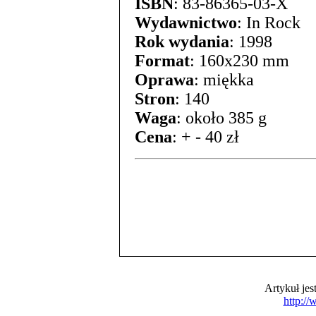
ISBN
: 83-86365-03-X
Wydawnictwo
: In Rock
Rok wydania
: 1998
Format
: 160x230 mm
Oprawa
: miękka
Stron
: 140
Waga
: około 385 g
Cena
: + - 40 zł
Artykuł je
http:/