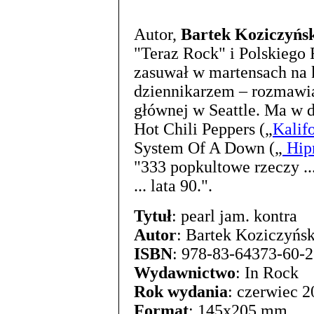
Autor,
Bartek Koziczyńs
"Teraz Rock" i Polskiego 
zasuwał w martensach na k
dziennikarzem – rozmawi
głównej w Seattle. Ma w 
Hot Chili Peppers („
Kalif
System Of A Down („
Hip
"333 popkultowe rzeczy ..
... lata 90.".
Tytuł
: pearl jam. kontra
Autor
: Bartek Koziczyńsk
ISBN
: 978-83-64373-60-2
Wydawnictwo
: In Rock
Rok wydania
: czerwiec 
Format
: 145x205 mm