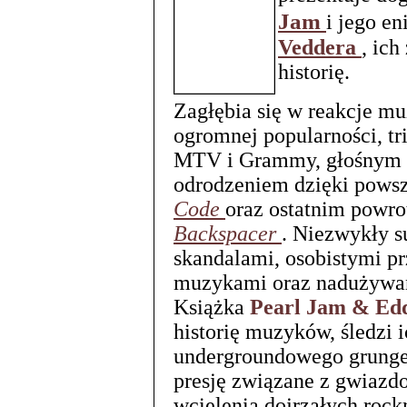
Jam
i jego e
Veddera
, ich
historię.
Zagłębia się w reakcje 
ogromnej popularności, t
MTV i Grammy, głośnym 
odrodzeniem dzięki pow
Code
oraz ostatnim powrot
Backspacer
. Niezwykły s
skandalami, osobistymi p
muzykami oraz nadużywan
Książka
Pearl Jam & Ed
historię muzyków, śledzi 
undergroundowego grunge'u
presję związane z gwiazd
wcielenia dojrzałych rock