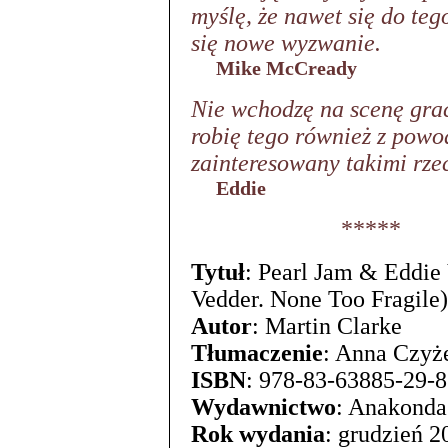
myślę, że nawet się do teg
się nowe wyzwanie.
Mike McCready
Nie wchodzę na scenę grać
robię tego również z powo
zainteresowany takimi rze
Eddie
*****
Tytuł
: Pearl Jam & Eddie
Vedder. None Too Fragile)
Autor
: Martin Clarke
Tłumaczenie
: Anna Czyż
ISBN
: 978-83-63885-29-8
Wydawnictwo
: Anakonda
Rok wydania
: grudzień 2