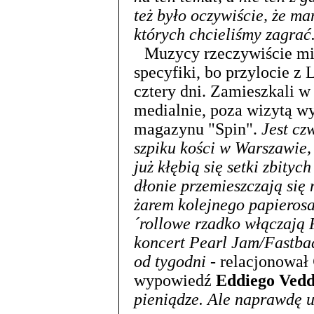
też było oczywiście, że ma
których chcieliśmy zagrać
Muzycy rzeczywiście mie
specyfiki, bo przylocie z
cztery dni. Zamieszkali w h
medialnie, poza wizytą w
magazynu "Spin".
Jest cz
szpiku kości w Warszawie,
już kłębią się setki zbityc
dłonie przemieszczają się 
żarem kolejnego papierosa
´rollowe rzadko włączają 
koncert Pearl Jam/Fastbac
od tygodni
- relacjonował
wypowiedź
Eddiego Ved
pieniądze. Ale naprawdę u