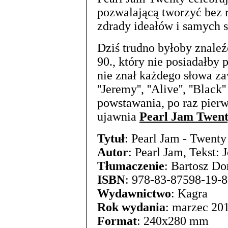
pozwalającą tworzyć bez r
zdrady ideałów i samych s
Dziś trudno byłoby znale
90., który nie posiadałby 
nie znał każdego słowa za
''Jeremy'', ''Alive'', ''Blac
powstawania, po raz pierw
ujawnia
Pearl Jam Twen
Tytuł
: Pearl Jam - Twenty
Autor
: Pearl Jam, Tekst:
Tłumaczenie
: Bartosz Do
ISBN
: 978-83-87598-19-8
Wydawnictwo
: Kagra
Rok wydania
: marzec 201
Format
: 240x280 mm