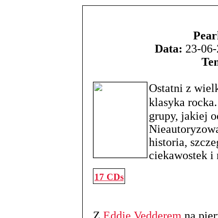
Pear
Data:
23-06-
Te
Ostatni z wiel
klasyka rocka
grupy, jakiej 
Nieautoryzowa
historia, szc
ciekawostek i 
17 CDs
Z
Eddie Vedderem
na pier