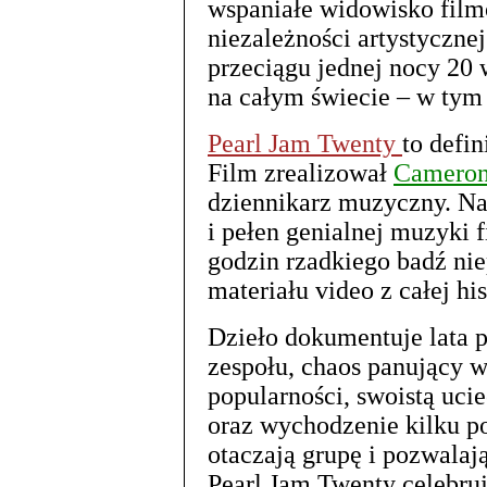
wspaniałe widowisko film
niezależności artystyczne
przeciągu jednej nocy 20
na całym świecie – w tym 
Pearl Jam Twenty
to defin
Film zrealizował
Camero
dziennikarz muzyczny. N
i pełen genialnej muzyki
godzin rzadkiego badź ni
materiału video z całej his
Dzieło dokumentuje lata 
zespołu, chaos panujący 
popularności, swoistą uci
oraz wychodzenie kilku po
otaczają grupę i pozwalaj
Pearl Jam Twenty celebruj