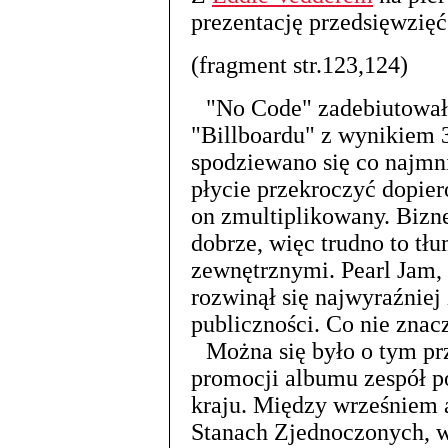
prezentację przedsięwzię
(fragment str.123,124)
"No Code" zadebiutował
"Billboardu" z wynikiem 3
spodziewano się co najmni
płycie przekroczyć dopiero
on zmultiplikowany. Bizn
dobrze, więc trudno to tł
zewnętrznymi. Pearl Jam, 
rozwinął się najwyraźniej
publiczności. Co nie znacz
Można się było o tym pr
promocji albumu zespół po
kraju. Między wrześniem 
Stanach Zjednoczonych, w