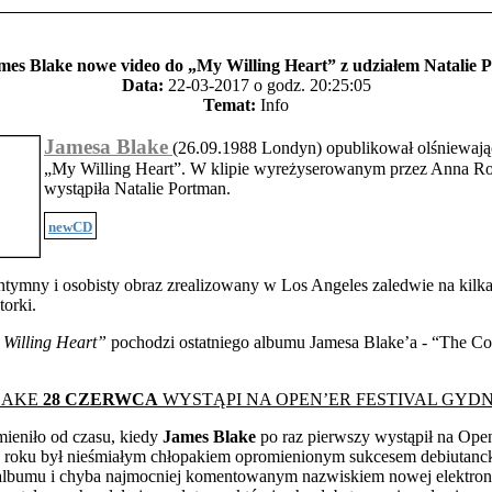
mes Blake nowe video do „My Willing Heart” z udziałem Natalie P
Data:
22-03-2017 o godz. 20:25:05
Temat:
Info
Jamesa Blake
(26.09.1988 Londyn) opublikował olśniewają
„My Willing Heart”. W klipie wyreżyserowanym przez Anna R
wystąpiła Natalie Portman.
newCD
ntymny i osobisty obraz zrealizowany w Los Angeles zaledwie na kilka
orki.
Willing Heart”
pochodzi ostatniego albumu Jamesa Blake’a - “The Co
LAKE
28 CZERWCA
WYSTĄPI NA OPEN’ER FESTIVAL GYDN
mieniło od czasu, kiedy
James Blake
po raz pierwszy wystąpił na Open
 roku był nieśmiałym chłopakiem opromienionym sukcesem debiutanc
albumu i chyba najmocniej komentowanym nazwiskiem nowej elektroni