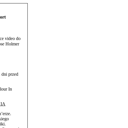
ort
ce video do
ose Holmer
 dni przed
lour In
IA
’erze.
kiego
ki.