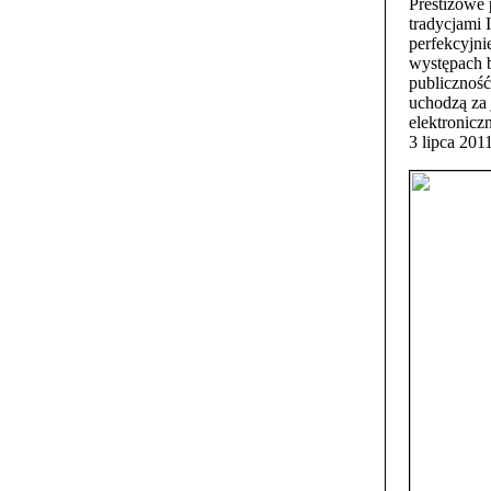
Prestiżowe 
tradycjami
perfekcyjni
występach b
publiczność
uchodzą za 
elektronicz
3 lipca 201