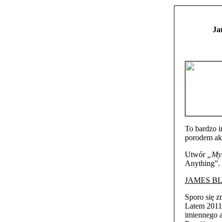
Ja
To bardzo i
porodem akt
Utwór
„My 
Anything”.
JAMES B
Sporo się z
Latem 2011
imiennego 