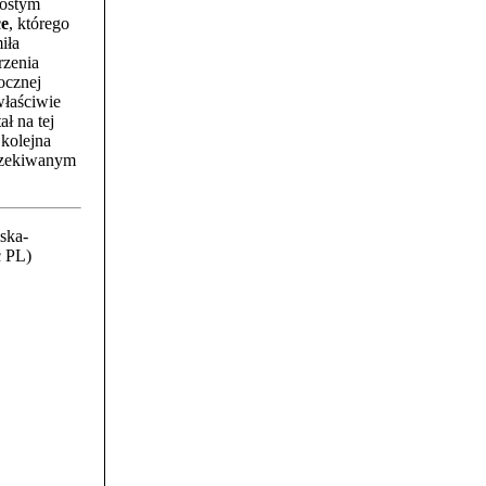
zóstym
e
, którego
iła
rzenia
ocznej
łaściwie
ał na tej
 kolejna
czekiwanym
ska-
c PL)