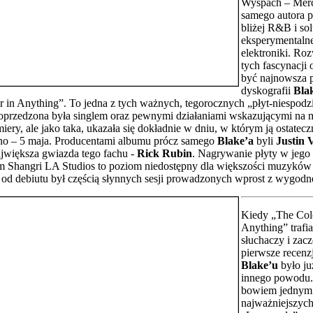
Wyspach – Merc
samego autora p
bliżej R&B i sol
eksperymentaln
elektroniki. Ro
tych fascynacji 
być najnowsza 
dyskografii
Bla
 in Anything”. To jedna z tych ważnych, tegorocznych „płyt-niespodz
przedzona była singlem oraz pewnymi działaniami wskazującymi na 
miery, ale jako taka, ukazała się dokładnie w dniu, w którym ją ostatecz
no – 5 maja. Producentami albumu prócz samego
Blake’a
byli
Justin 
ajwiększa gwiazda tego fachu -
Rick Rubin
. Nagrywanie płyty w jego
m Shangri LA Studios to poziom niedostępny dla większości muzykó
h od debiutu był częścią słynnych sesji prowadzonych wprost z wygodn
Kiedy „The Col
Anything” trafia
słuchaczy i zacz
pierwsze recenzj
Blake’u
było ju
innego powodu. 
bowiem jednym
najważniejszych