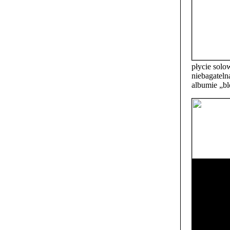
płycie sol
niebagateln
albumie „bl