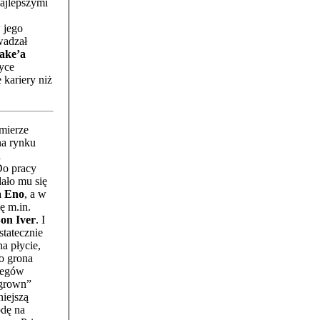
najlepszymi
w jego
wadzał
ake’a
yce
 kariery niż
mierze
na rynku
a
o pracy
ało mu się
a Eno
, a w
ię m.in.
on Iver
. I
statecznie
na płycie,
do grona
legów
rgrown”
iejszą
dę na