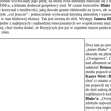
portale wychwalały jego płytę, na której echa dubstepu mieszały się z 
 IDM-u, a klimatu dodawał gospelowy soul. W czasie koncertów
Blake
e korzystał z możliwości, jaką dawało granie elektroniki na żywo, ale 
yło „coś jeszcze” - jednocześnie wytwarzał intymną atmosferę i wpro
 w stan klubowej ekstazy. Tak jest zresztą do dziś. Występy
Jamesa Bl
jedne z najlepszych i najbardziej emocjonalnych we współczesnej muz
nej, choć trzeba dodać, że Brytyjczyk jest już w zupełnie innym punkcie
1 roku.
Dwa lata po pre
„James Blake” 
ukazała się płyt
„Overgrown”. D
nad albumem ud
nakłonić
Brian
studiu pojawił s
Kanye West
i
B
choć ci ostatni o
nie pojawili się 
do dziś należą 
najbliższych ko
Blake’a
. „Ove
zdobyło najważn
muzyczną nagro