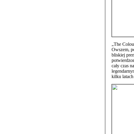
„The Colour
Owszem, po
bliskiej pre
potwierdzo
cały czas n
legendarny
kilku latac