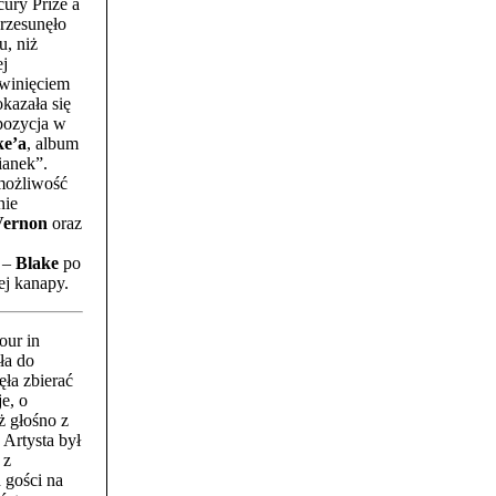
ury Prize a
rzesunęło
u, niż
ej
zwinięciem
okazała się
pozycja w
ke’a
, album
ianek”.
możliwość
nie
Vernon
oraz
w –
Blake
po
ej kanapy.
our in
ła do
ęła zbierać
e, o
ż głośno z
Artysta był
 z
 gości na