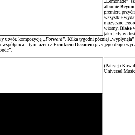
„Lemonade”, s
albumie
Beyonc
premiera przyćm
wszystkie wyda
muzyczne tegor
wiosny.
Blake
w
jako jedyny dost
owy utwór, kompozycję
„Forward”
. Kilka tygodni później „wypłynęła”
a współpraca – tym razem z
Frankiem Oceanem
przy jego długo wy
onde”.
(Patrycja Kowal
Universal Musi