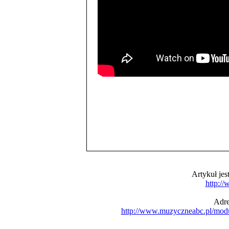
Artykuł je
http:/
Adre
http://www.muzyczneabc.pl/mod