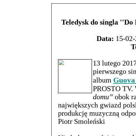
Teledysk do singla ''D
Data:
15-02-
T
13 lutego 201
pierwszego si
Guova
album
PROSTO TV. 
domu”
obok ra
największych gwiazd pols
produkcję muzyczną odpow
Piotr Smoleński