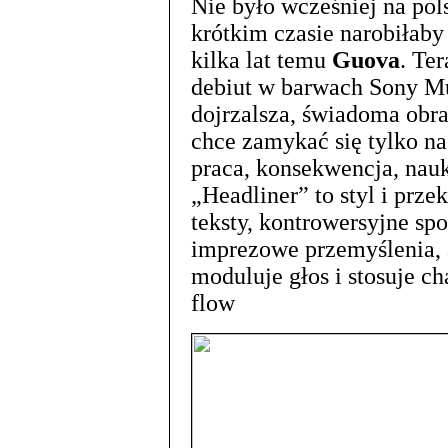
Nie było wcześniej na pols
krótkim czasie narobiłaby
kilka lat temu
Guova
. Te
debiut w barwach Sony Mus
dojrzalsza, świadoma obra
chce zamykać się tylko na
praca, konsekwencja, nauka
„Headliner” to styl i prze
teksty, kontrowersyjne spo
imprezowe przemyślenia,
moduluje głos i stosuje c
flow