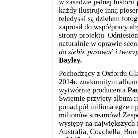
w zasadzie jednej historii
każdy ilustruje inną pios
teledyski są dziełem foto
zaprosił do współpracy a
strony projektu. Odniesieni
naturalnie w oprawie scen
do siebie pasować i tworz
Bayley.
Pochodzący z Oxfordu Gla
2014r. znakomitym albu
wytwórnię producenta
Pa
Świetnie przyjęty album ro
ponad pół miliona egzempl
milionów streamów! Zesp
występy na największych 
Australia, Coachella, Bon