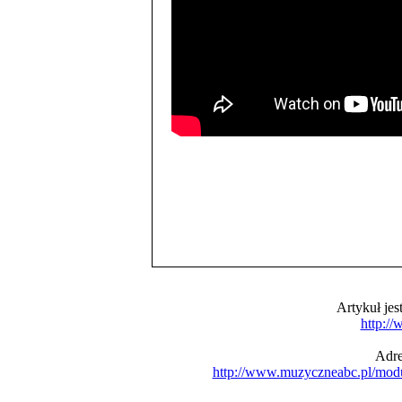
Artykuł je
http:/
Adre
http://www.muzyczneabc.pl/mod