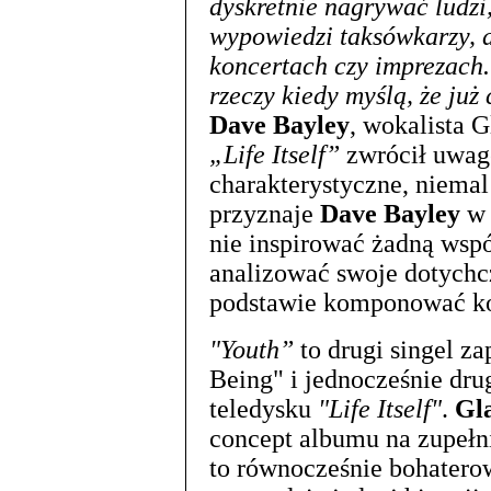
dyskretnie nagrywać ludz
wypowiedzi taksówkarzy, 
koncertach czy imprezach.
rzeczy kiedy myślą, że już
Dave Bayley
, wokalista G
„Life Itself”
zwrócił uwagę
charakterystyczne, niemal
przyznaje
Dave Bayley
w 
nie inspirować żadną wsp
analizować swoje dotychc
podstawie komponować kol
"Youth”
to drugi singel 
Being" i jednocześnie drug
teledysku
"Life Itself"
.
Gl
concept albumu na zupełn
to równocześnie bohatero