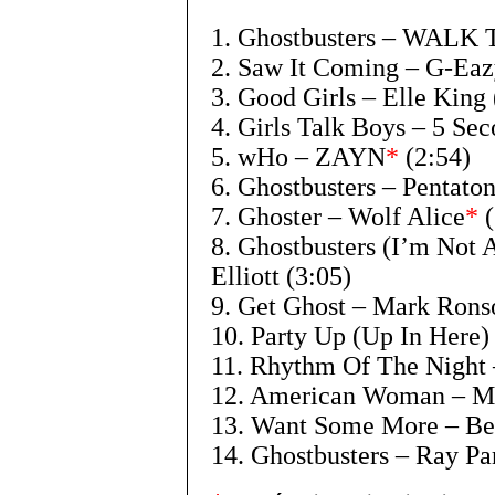
1. Ghostbusters – WALK
2. Saw It Coming – G-Eaz
3. Good Girls – Elle King 
4. Girls Talk Boys – 5 Se
5. wHo – ZAYN
*
(2:54)
6. Ghostbusters – Pentato
7. Ghoster – Wolf Alice
*
(
8. Ghostbusters (I’m Not A
Elliott (3:05)
9. Get Ghost – Mark Rons
10. Party Up (Up In Here
11. Rhythm Of The Night 
12. American Woman – Mu
13. Want Some More – Be
14. Ghostbusters – Ray Par