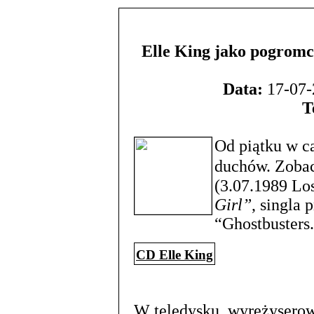
Elle King jako pogromc
Data:
17-07-
T
Od piątku w c
duchów. Zoba
(3.07.1989 Los
Girl”
, singla
“Ghostbusters
CD Elle King
W teledysku, wyreżyser