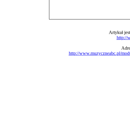
Artykuł je
http:/
Adre
http://www.muzyczneabc.pl/mod