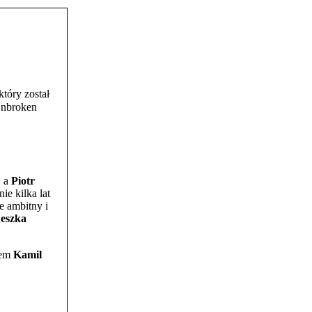
 który został
Unbroken
, a
Piotr
ie kilka lat
e ambitny i
eszka
sem
Kamil