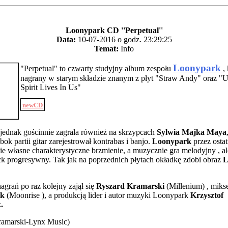
Loonypark CD ''Perpetual''
Data:
10-07-2016 o godz. 23:29:25
Temat:
Info
Loonypark
"Perpetual" to czwarty studyjny album zespołu
,
nagrany w starym składzie znanym z płyt "Straw Andy" oraz "
Spirit Lives In Us"
newCD
jednak gościnnie zagrała również na skrzypcach
Sylwia Majka Maya
bok partii gitar zarejestrował kontrabas i banjo.
Loonypark
przez ostatn
ie własne charakterystyczne brzmienie, a muzycznie gra melodyjny , al
k progresywny. Tak jak na poprzednich płytach okładkę zdobi obraz
L
nagrań po raz kolejny zajął się
Ryszard Kramarski
(Millenium) , mik
ak
(Moonrise ), a produkcją lider i autor muzyki Loonypark
Krzysztof
.
ramarski-Lynx Music)