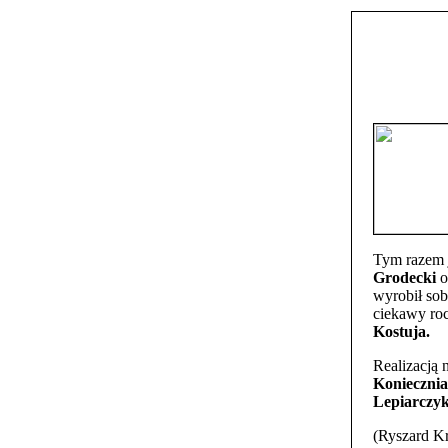
Tym razem 
Grodecki
o
wyrobił sob
ciekawy roc
Kostuja.
Realizacją 
Konieczni
Lepiarczyk
(Ryszard K