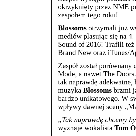
okrzyknięty przez NME 
zespołem tego roku!
Blossoms
otrzymali już w
mediów plasując się na 4.
Sound of 2016! Trafili te
Brand New oraz iTunes/Ap
Zespół został porównany 
Mode, a nawet The Doors.
tak naprawdę adekwatne, b
muzyka
Blossoms
brzmi j
bardzo unikatowego. W sw
wpływy dawnej sceny „Ma
„Tak naprawdę chcemy by
wyznaje wokalista
Tom O