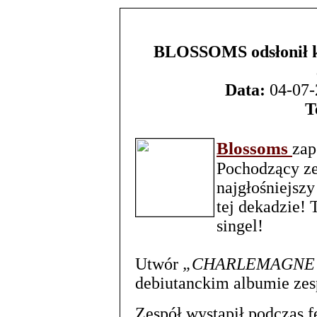
BLOSSOMS odsłonił k
Data:
04-07-
T
Blossoms
zap
Pochodzący ze
najgłośniejszy
tej dekadzie! 
singel!
Utwór
„CHARLEMAGNE
debiutanckim albumie zes
Zespół wystąpił podczas f