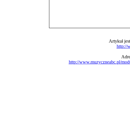
Artykuł je
http:/
Adre
http://www.muzyczneabc.pl/mod