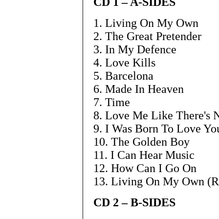
CD 1 – A-SIDES
1. Living On My Own
2. The Great Pretender
3. In My Defence
4. Love Kills
5. Barcelona
6. Made In Heaven
7. Time
8. Love Me Like There's
9. I Was Born To Love Yo
10. The Golden Boy
11. I Can Hear Music
12. How Can I Go On
13. Living On My Own (R
CD 2 – B-SIDES