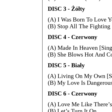
DISC 3 - Żółty
(A) I Was Born To Love Y
(B) Stop All The Fighti
DISC 4 - Czerwony
(A) Made In Heaven [Sing
(B) She Blows Hot And
DISC 5 - Biały
(A) Living On My Own [Si
(B) My Love Is Danger
DISC 6 - Czerwony
(A) Love Me Like There’
(B) Let’s Turn It On