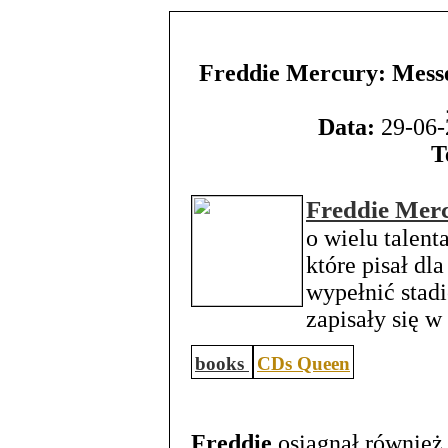
Freddie Mercury: Messe
Data:
29-06-
T
Freddie Mer
o wielu talent
które pisał dl
wypełnić stadi
zapisały się w
books
CDs Queen
Freddie
osiągnął również 