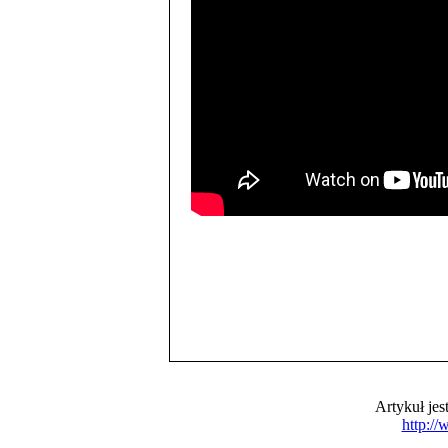
Artykuł je
http:/