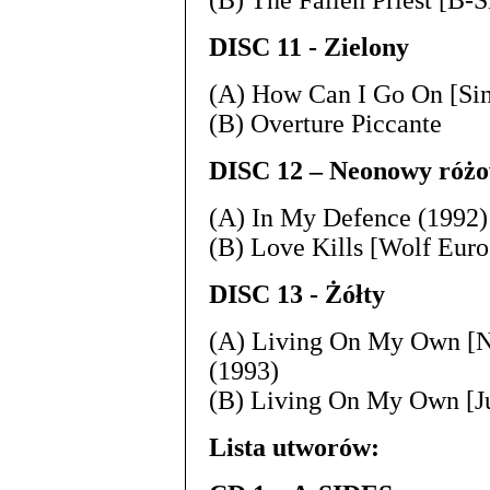
(B) The Fallen Priest [B
DISC 11 - Zielony
(A) How Can I Go On [Sin
(B) Overture Piccante
DISC 12 – Neonowy róż
(A) In My Defence (1992)
(B) Love Kills [Wolf Eu
DISC 13 - Żółty
(A) Living On My Own [N
(1993)
(B) Living On My Own [
Lista utworów: