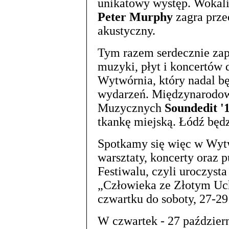
unikatowy występ. Wokali
Peter Murphy
zagra prze
akustyczny.
Tym razem serdecznie za
muzyki, płyt i koncertów 
Wytwórnia, który nadal b
wydarzeń. Międzynarodow
Muzycznych
Soundedit '
tkankę miejską. Łódź będ
Spotkamy się więc w Wytw
warsztaty, koncerty oraz 
Festiwalu, czyli uroczyst
„Człowieka ze Złotym Uc
czwartku do soboty, 27-29
W czwartek - 27 październ