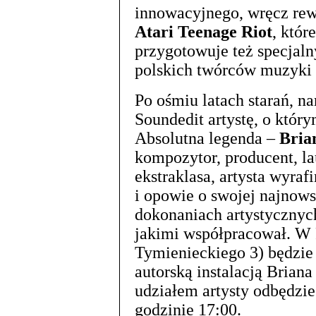
innowacyjnego, wręcz rew
Atari Teenage Riot
, któr
przygotowuje też specjaln
polskich twórców muzyki 
Po ośmiu latach starań, na
Soundedit artystę, o który
Absolutna legenda –
Bria
kompozytor, producent, 
ekstraklasa, artysta wyra
i opowie o swojej najnows
dokonaniach artystycznyc
jakimi współpracował. W F
Tymienieckiego 3) będzie
autorską instalacją Briana
udziałem artysty odbędzie
godzinie 17:00.