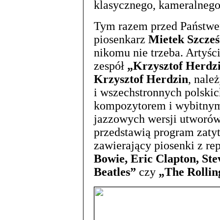
klasycznego, kameralneg
Tym razem przed Państwe
piosenkarz
Mietek Szcześ
nikomu nie trzeba. Artyśc
zespół
„Krzysztof Herdzi
Krzysztof Herdzin
, nale
i wszechstronnych polski
kompozytorem i wybitnym 
jazzowych wersji utworó
przedstawią program zaty
zawierający piosenki z rep
Bowie, Eric Clapton, St
Beatles”
czy
„The Rollin