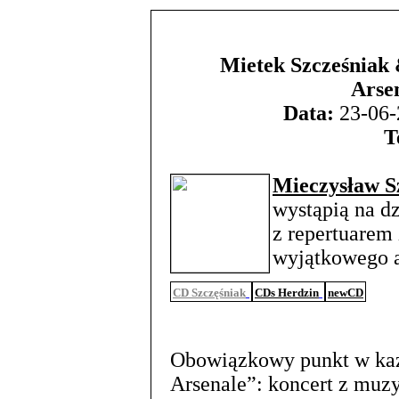
Mietek Szcześniak 
Arse
Data:
23-06-
T
Mieczysław S
wystąpią na d
z repertuarem
wyjątkowego 
CD Szczęśniak
CDs Herdzin
newCD
Obowiązkowy punkt w każ
Arsenale”: koncert z muz