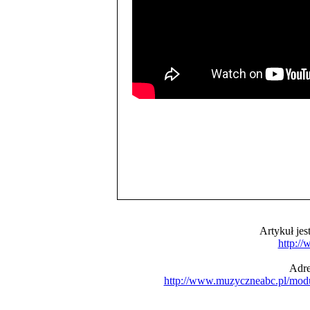
Artykuł je
http:/
Adre
http://www.muzyczneabc.pl/mod