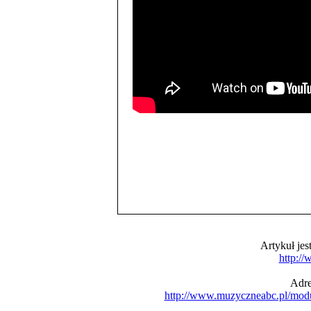
Artykuł je
http:/
Adre
http://www.muzyczneabc.pl/mod