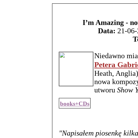
I’m Amazing - no
Data:
21-06-
T
Niedawno miał
Petera Gabri
Heath, Anglia
nowa kompozyc
utworu
Show Y
books+CDs
"Napisałem piosenkę kilka