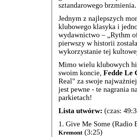
sztandarowego brzmienia.
Jednym z najlepszych mom
klubowego klasyka i jedno
wydawnictwo – „Rythm of 
pierwszy w historii został
wykorzystanie tej kultowej
Mimo wielu klubowych hit
swoim koncie,
Fedde Le 
Real" za swoje najważniej
jest pewne - te nagrania 
parkietach!
Lista utwórw:
(czas: 49:3
1. Give Me Some (Radio 
(3:25)
Kremont