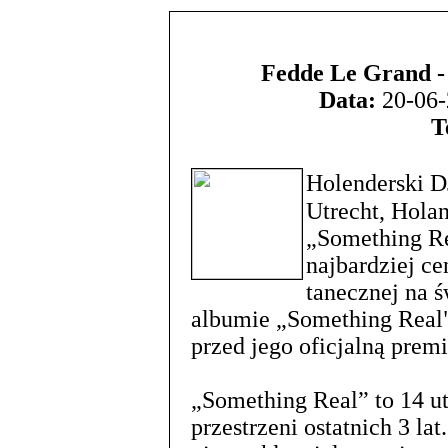
Fedde Le Grand -
Data:
20-06-
T
Holenderski 
Utrecht, Hol
„Something Re
najbardziej c
tanecznej na 
albumie „Something Real"
przed jego oficjalną premi
„Something Real” to 14 u
przestrzeni ostatnich 3 la