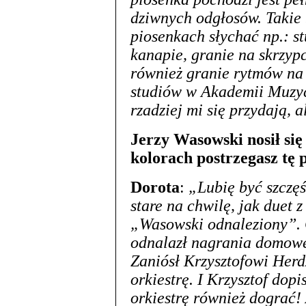
dziwnych odgłosów. Takie 
piosenkach słychać np.: s
kanapie, granie na skrzypc
również granie rytmów na 
studiów w Akademii Muzyc
rzadziej mi się przydają, a
Jerzy Wasowski nosił się
kolorach postrzegasz tę 
Dorota
:
„Lubię być szczęś
stare na chwilę, jak duet
„Wasowski odnaleziony”. 
odnalazł nagrania domowe
Zaniósł Krzysztofowi Herd
orkiestrę. I Krzysztof dopi
orkiestrę również dograć! 