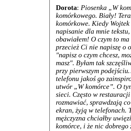
Dorota
:
Piosenka „W komó
komórkowego. Biały! Teraz
komórkowe. Kiedy Wojtek 
napisanie dla mnie tekstu,
obawiałem! O czym to ma b
przecież Ci nie napiszę 
"napisz o czym chcesz, moż
masz". Byłam tak szczęśliw
przy pierwszym podejściu
telefonu jakoś go zainspir
utwór „W komórce”. O tym
sieci. Często w restauracji
rozmawiać, sprawdzają co s
ekran, żyją w telefonach. 
mężczyzna chciałby uwięzi
komórce, i że nic dobrego 