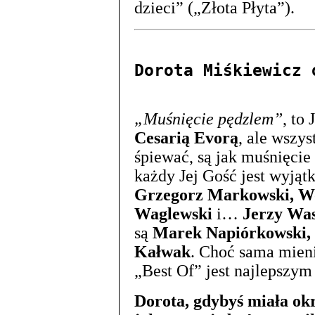
dzieci” („Złota Płyta”).
Dorota Miśkiewicz 
„Muśnięcie pędzlem”
, to
Cesarią Evorą
, ale wszys
śpiewać, są jak muśnięcie
każdy Jej Gość jest wyją
Grzegorz Markowski, Wo
Waglewski
i…
Jerzy Wa
są
Marek Napiórkowski,
Kałwak
. Choć sama mieni 
„Best Of” jest najlepszy
Dorota, gdybyś miała okre