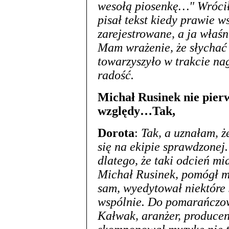
wesołą piosenkę…" Wrócił
pisał tekst kiedy prawie w
zarejestrowane, a ja właś
Mam wrażenie, że słychać 
towarzyszyło w trakcie nag
radość.
Michał Rusinek nie pierw
względy…Tak,
Dorota
:
Tak, a uznałam, ż
się na ekipie sprawdzone
dlatego, że taki odcień mi
Michał Rusinek, pomógł mi
sam, wyedytował niektóre 
wspólnie. Do pomarańczow
Kałwak, aranżer, producen