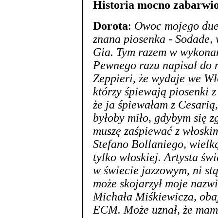
Historia mocno zabarw
Dorota
:
Owoc mojego duet
znana piosenka - Sodade, 
Gia. Tym razem w wykonan
Pewnego razu napisał do 
Zeppieri, że wydaje we Wło
którzy śpiewają piosenki 
że ja śpiewałam z Cesarią,
byłoby miło, gdybym się z
muszę zaśpiewać z włoski
Stefano Bollaniego, wielką
tylko włoskiej. Artysta ś
w świecie jazzowym, ni stą
może skojarzył moje nazw
Michała Miśkiewicza, obaj
ECM. Może uznał, że mam d