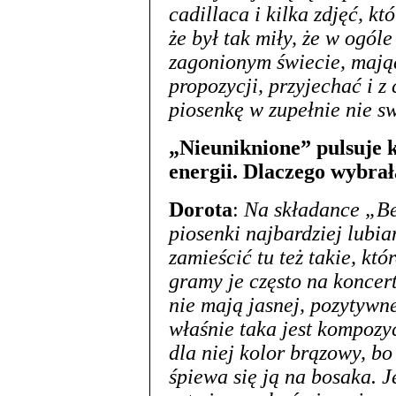
cadillaca i kilka zdjęć, któ
że był tak miły, że w ogól
zagonionym świecie, mając
propozycji, przyjechać i z
piosenkę w zupełnie nie sw
„Nieuniknione” pulsuje k
energii. Dlaczego wybrał
Dorota
:
Na składance „Be
piosenki najbardziej lubia
zamieścić tu też takie, któ
gramy je często na koncer
nie mają jasnej, pozytywnej
właśnie taka jest kompozy
dla niej kolor brązowy, bo 
śpiewa się ją na bosaka. J