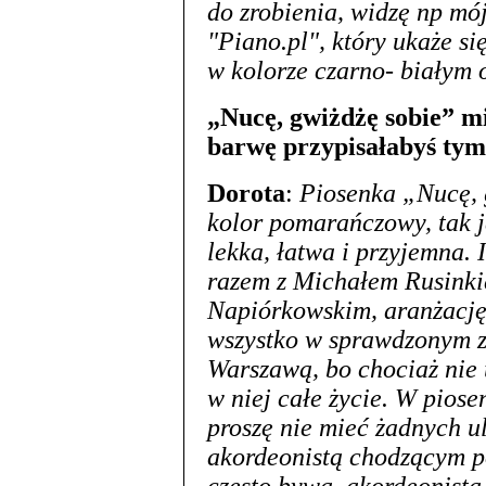
do zrobienia, widzę np mój
"Piano.pl", który ukaże się
w kolorze czarno- białym o
„Nucę, gwiżdżę sobie” m
barwę przypisałabyś ty
Dorota
:
Piosenka „Nucę, 
kolor pomarańczowy, tak j
lekka, łatwa i przyjemna.
razem z Michałem Rusink
Napiórkowskim, aranżację
wszystko w sprawdzonym ze
Warszawą, bo chociaż nie 
w niej całe życie. W piose
proszę nie mieć żadnych ul
akordeonistą chodzącym p