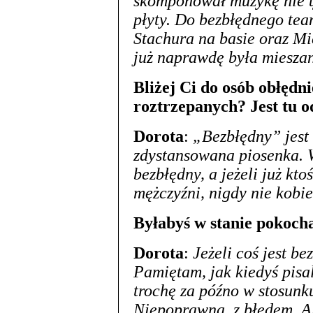
skomponował muzykę nie t
płyty. Do bezbłędnego tea
Stachura na basie oraz M
już naprawdę była miesz
Bliżej Ci do osób obłędn
roztrzepanych? Jest tu 
Dorota
:
„Bezbłędny” jest
zdystansowana piosenka. W
bezbłędny, a jeżeli już kto
mężczyźni, nigdy nie kobie
Byłabyś w stanie pokoch
Dorota
:
Jeżeli coś jest be
Pamiętam, jak kiedyś pisal
trochę za późno w stosunk
Niepoprawna, z błędem. Al