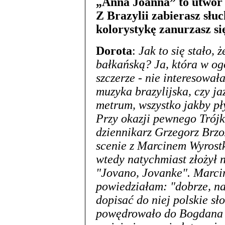
„Anna Joanna” to utwór z
Z Brazylii zabierasz słu
kolorystykę zanurzasz si
Dorota
:
Jak to się stało,
bałkańską? Ja, która w og
szczerze - nie interesowa
muzyka brazylijska, czy j
metrum, wszystko jakby pł
Przy okazji pewnego Trój
dziennikarz Grzegorz Brz
scenie z Marcinem Wyrost
wtedy natychmiast złożył 
"Jovano, Jovanke". Marcin 
powiedziałam: "dobrze, na
dopisać do niej polskie sł
powędrowało do Bogdana L