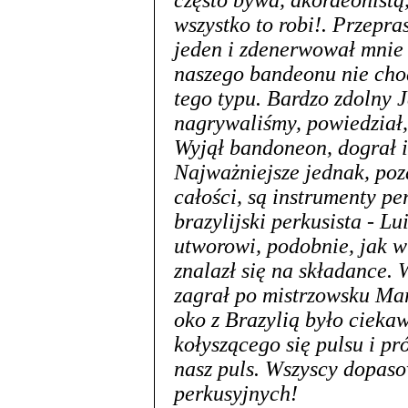
często bywa, akordeonistą
wszystko to robi!. Przepra
jeden i zdenerwował mnie
naszego bandeonu nie chod
tego typu. Bardzo zdolny 
nagrywaliśmy, powiedział, 
Wyjął bandoneon, dograł i 
Najważniejsze jednak, poza
całości, są instrumenty pe
brazylijski perkusista - L
utworowi, podobnie, jak w 
znalazł się na składance.
zagrał po mistrzowsku Mar
oko z Brazylią było cieka
kołyszącego się pulsu i p
nasz puls. Wszyscy dopaso
perkusyjnych!