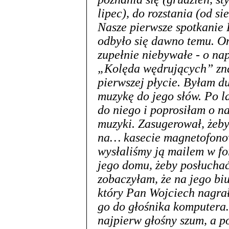
lipec), do rozstania (od si
Nasze pierwsze spotkani
odbyło się dawno temu. On
zupełnie niebywałe - o nap
„Kolęda wędrujących” znal
pierwszej płycie. Byłam d
muzykę do jego słów. Po la
do niego i poprosiłam o na
muzyki. Zasugerował, żeby
na… kasecie magnetofonow
wysłaliśmy ją mailem w f
jego domu, żeby posłuchać
zobaczyłam, że na jego bi
który Pan Wojciech nagrał
go do głośnika komputera
najpierw głośny szum, a 