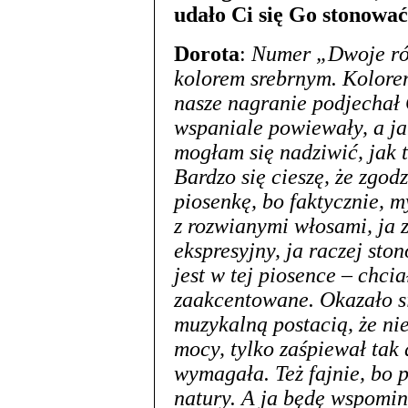
udało Ci się Go stonowa
Dorota
:
Numer „Dwoje róż
kolorem srebrnym. Kolore
nasze nagranie podjechał
wspaniale powiewały, a ja
mogłam się nadziwić, jak 
Bardzo się cieszę, że zgod
piosenkę, bo faktycznie, 
z rozwianymi włosami, ja 
ekspresyjny, ja raczej sto
jest w tej piosence – chci
zaakcentowane. Okazało si
muzykalną postacią, że nie
mocy, tylko zaśpiewał tak 
wymagała. Też fajnie, bo p
natury. A ja będę wspomin