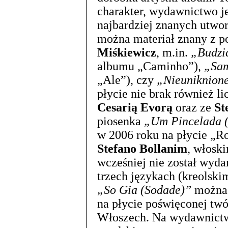
charakter, wydawnictwo j
najbardziej znanych utwor
można materiał znany z 
Miśkiewicz
, m.in.
„Budzić
albumu „Caminho”),
„Sam
„Ale”), czy
„Nieuniknion
płycie nie brak również l
Cesarią Evorą
oraz ze
St
piosenka
„Um Pincelada (
w 2006 roku na płycie „
Stefano Bollanim
, włosk
wcześniej nie został wyd
trzech językach (kreolski
„So Gia (Sodade)”
można b
na płycie poświęconej tw
Włoszech. Na wydawnictwo