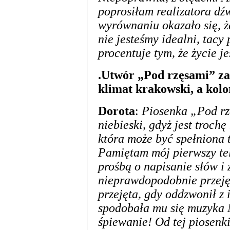
poprosiłam realizatora dźw
wyrównaniu okazało się, że
nie jesteśmy idealni, tacy
procentuje tym, że życie j
.Utwór „Pod rzęsami” z
klimat krakowski, a kolo
Dorota
:
Piosenka „Pod r
niebieski, gdyż jest troch
która może być spełniona t
Pamiętam mój pierwszy te
prośbą o napisanie słów i
nieprawdopodobnie przejęt
przejęta, gdy oddzwonił z i
spodobała mu się muzyka
śpiewanie! Od tej piosenki