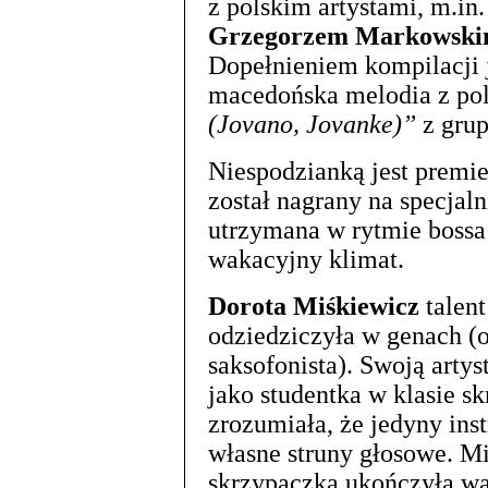
z polskim artystami, m.in
Grzegorzem Markowsk
Dopełnieniem kompilacji 
macedońska melodia z po
(Jovano, Jovanke)”
z gru
Niespodzianką jest prem
został nagrany na specjal
utrzymana w rytmie bossa 
wakacyjny klimat.
Dorota Miśkiewicz
talent
odziedziczyła w genach (
saksofonista). Swoją arty
jako studentka w klasie s
zrozumiała, że jedyny inst
własne struny głosowe. Mi
skrzypaczka ukończyła w