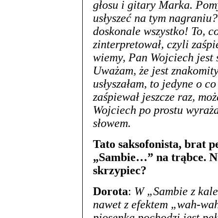
głosu i gitary Marka. Pom
usłyszeć na tym nagraniu?
doskonale wszystko! To, co
zinterpretował, czyli zaśp
wiemy, Pan Wojciech jest 
Uważam, że jest znakomity
usłyszałam, to jedyne o c
zaśpiewał jeszcze raz, moż
Wojciech po prostu wyraża 
słowem.
Tato saksofonista, brat p
„Sambie…” na trąbce. Ni
skrzypiec?
Dorota
:
W „Sambie z kale
nawet z efektem „wah-wah”
piosenka pochodzi jest pe