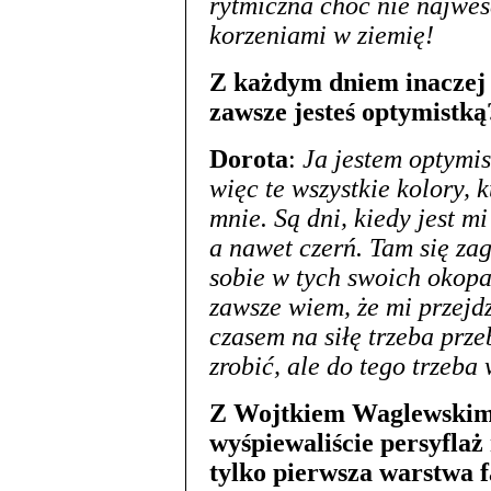
rytmiczna choć nie najwes
korzeniami w ziemię!
Z każdym dniem inaczej m
zawsze jesteś optymistką
Dorota
:
Ja jestem optymis
więc te wszystkie kolory, 
mnie. Są dni, kiedy jest mi
a nawet czerń. Tam się zag
sobie w tych swoich okopac
zawsze wiem, że mi przejd
czasem na siłę trzeba prze
zrobić, ale do tego trzeba
Z Wojtkiem Waglewskim
wyśpiewaliście persyflaż
tylko pierwsza warstwa f