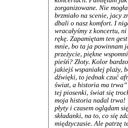
koncertach. Pamiętam jak 
zorganizowane. Nie mogłam
brzmiało na scenie, jacy z
dbali o nasz komfort. I ni
wracałyśmy z koncertu, ni
rękę. Zapamiętam ten gest
mnie, bo ta ja powinnam j
przeżycie, piękne wspomni
pieśń? Złoty. Kolor bardz
jakiejś wspaniałej plaży, 
dźwięki, to jednak czuć af
świat, a historia ma trwa”
tej piosenki, świat się tro
moja historia nadal trwa
płyty i czasem oglądam się
składanki, na to, co się z
międzyczasie. Ale patrzę t