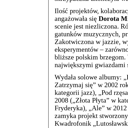
Ilość projektów, kolaboracj
angażowała się
Dorota Mi
scenie jest niezliczona. R
gatunków muzycznych, pr
Zakotwiczona w jazzie, w
eksperymentów – zarówno n
bliższe polskim brzegom.
największymi gwiazdami 
Wydała solowe albumy: „
Zatrzymaj się” w 2002 ro
kategorii jazz), „Pod rz
2008 („Złota Płyta” w kat
Fryderyka), „Ale” w 2012
zamyka projekt stworzony
Kwadrofonik „Lutosławski