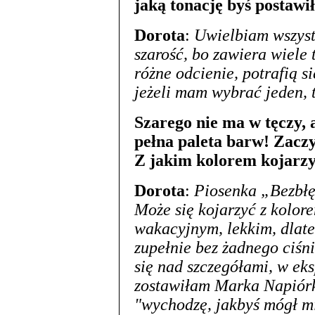
jaką tonację byś postawi
Dorota
:
Uwielbiam wszystk
szarość, bo zawiera wiele 
różne odcienie, potrafią s
jeżeli mam wybrać jeden, 
Szarego nie ma w tęczy, 
pełna paleta barw! Zaczy
Z jakim kolorem kojarz
Dorota
:
Piosenka „Bezbłę
Może się kojarzyć z kolor
wakacyjnym, lekkim, dlate
zupełnie bez żadnego ciśn
się nad szczegółami, w e
zostawiłam Marka Napiór
"wychodzę, jakbyś mógł mi