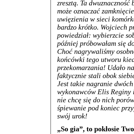
zresztą. Ta dwuznaczność
może oznaczać zamknięcie 
uwięzienia w sieci komórk
bardzo krótko. Wojciech pr
powiedział: wybierzcie sob
później próbowałam się do
Choć nagrywaliśmy osobno,
końcówki tego utworu kie
przekomarzania! Udało nam
faktycznie stali obok siebi
Jest takie nagranie dwóch
wykonawców Elis Reginy 
nie chcę się do nich porów
śpiewanie pod koniec prz
swój urok!
„So gia”, to pokłosie Two