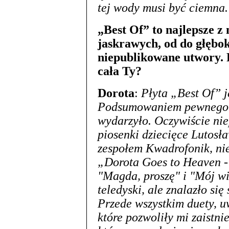
tej wody musi być ciemna.
„Best Of” to najlepsze z 
jaskrawych, od do głębok
niepublikowane utwory. 
cała Ty?
Dorota
:
Płyta „Best Of” j
Podsumowaniem pewnego et
wydarzyło. Oczywiście niep
piosenki dziecięce Lutosł
zespołem Kwadrofonik, nie
„Dorota Goes to Heaven - 
"Magda, proszę" i "Mój wi
teledyski, ale znalazło si
Przede wszystkim duety, u
które pozwoliły mi zaistni