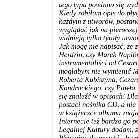
tego typu powinno się wy
Kiedy robiłam opis do pły
każdym z utworów, postano
wyglądać jak na pierwszej 
widnieją tylko tytuły utwor
Jak mogę nie napisać, że 
Herdzin, czy Marek Napió
instrumentaliści od Cesar
mogłabym nie wymienić M
Roberta Kubiszyna, Ceza
Kondrackiego, czy Pawła 
się znaleźć w opisach! Dla
postaci nośnika CD, a nie t
w książeczce albumu znajd
Internecie też bardzo go 
Legalnej Kultury dodam, ż
Wracając do muzyki - bo n