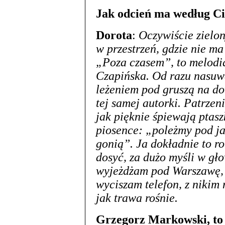
Jak odcień ma według Ci
Dorota
:
Oczywiście zielon
w przestrzeń, gdzie nie ma 
„Poza czasem”, to melodi
Czapińska. Od razu nasuwa
leżeniem pod gruszą na d
tej samej autorki. Patrzen
jak pięknie śpiewają ptaszk
piosence: „poleżmy pod ja
gonią”. Ja dokładnie to r
dosyć, za dużo myśli w gł
wyjeżdżam pod Warszawę,
wyciszam telefon, z nikim
jak trawa rośnie.
Grzegorz Markowski, to 