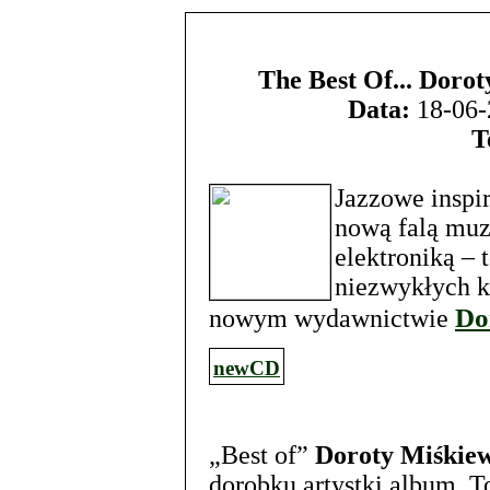
The Best Of... Dorot
Data:
18-06-
T
Jazzowe inspir
nową falą muzy
elektroniką – 
niezwykłych k
Do
nowym wydawnictwie
newCD
„Best of”
Doroty Miśkiew
dorobku artystki album. 