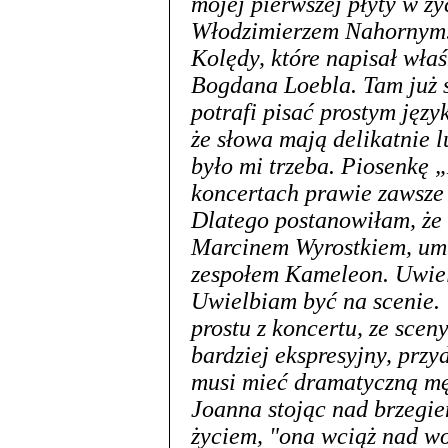
mojej pierwszej płyty w ży
Włodzimierzem Nahornym. 
Kolędy, które napisał wła
Bogdana Loebla. Tam już 
potrafi pisać prostym języ
że słowa mają delikatnie 
było mi trzeba. Piosenkę
koncertach prawie zawsze 
Dlatego postanowiłam, że 
Marcinem Wyrostkiem, umie
zespołem Kameleon. Uwiel
Uwielbiam być na scenie. 
prostu z koncertu, ze sceny
bardziej ekspresyjny, przy
musi mieć dramatyczną mę
Joanna stojąc nad brzegie
życiem, "ona wciąż nad wod