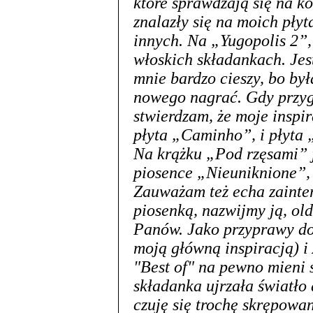
które sprawdzają się na ko
znalazły się na moich płyt
innych. Na „Yugopolis 2”
włoskich składankach. Jest
mnie bardzo cieszy, bo był
nowego nagrać. Gdy przyg
stwierdzam, że moje inspir
płyta „Caminho”, i płyta
Na krążku „Pod rzęsami” j
piosence „Nieuniknione”,
Zauważam też echa zainter
piosenką, nazwijmy ją, o
Panów. Jako przyprawy do
moją główną inspiracją) i 
"Best of" na pewno mieni s
składanka ujrzała światło
czuję się trochę skrępowan