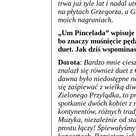
trwa już tyle lat i nadal u
na płytach Grzegorza, a G
moich nagraniach.
„Um Pincelada” wpisuje 
bo znaczy muśnięcie pęd
duet. Jak dziś wspomina
Dorota
:
Bardzo mnie ciesz
znalazł się również duet z
dawna było niedostępne na 
się zaśpiewać z wielką di
Zielonego Przylądka, to pr
spotkanie dwóch kobiet z 
kontynentów, różnych trad
Muzyka, niezależnie od sta
prostu łączy! Śpiewałyśmy 