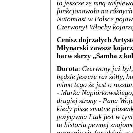
to jeszcze ze mną zaśpiewa
funkcjonowała na różnych
Natomiast w Polsce pojawi
Czerwony! Włochy kojarzą
Cenisz dojrzałych Artyst
Młynarski zawsze kojarzy
barw skrzy „Samba z kal
Dorota
:
Czerwony już był
będzie jeszcze raz żółty, 
mimo tego że jest o rozsta
- Marka Napiórkowskiego, 
drugiej strony - Pana Woj
kiedy pisze smutne piosen
pozytywna I tak jest w ty
to historia pewnej znajom
poznania się (grudzień, st