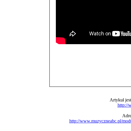
Artykuł je
http:/
Adre
http://www.muzyczneabc.pl/mod