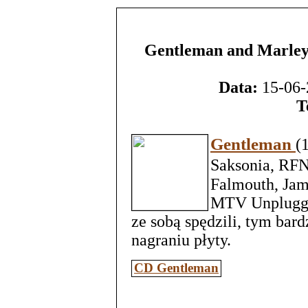
Gentleman and Marley
Data:
15-06-
T
Gentleman
(
Saksonia, RFN
Falmouth, Jama
MTV Unplugge
ze sobą spędzili, tym bar
nagraniu płyty.
CD Gentleman