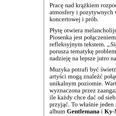
Pracę nad krążkiem rozpocz
atmosfery i pozytywnych 
koncertowej i prób.
Płytę otwiera melancholi
Piosenka jest połączenie
refleksyjnym tekstem.
„Si
porusza tematykę problem
nadzieję na lepsze jutro 
Muzyka potrafi być świetn
artyści mogą znaleźć połą
unikalnym poziomie. Warto
wyznaczona przez zaangaż
ile każdy chce dać od siebi
przyjąć. To właśnie jeden
album
Gentlemana
i
Ky-