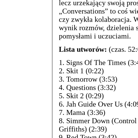
lecz urzekający swoją pro
„Conversations” to coś w
czy zwykła kolaboracja. 
wynik rozmów, dzielenia 
pomysłami i uczuciami.
Lista utworów:
(czas. 52:
1. Signs Of The Times (3:
2. Skit 1 (0:22)
3. Tomorrow (3:53)
4. Questions (3:32)
5. Skit 2 (0:29)
6. Jah Guide Over Us (4:0
7. Mama (3:36)
8. Simmer Down (Control 
Griffiths) (2:39)
9. Red Town (3:42)