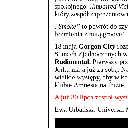
spokojnego
„Impaired Vis
który zespół zaprezentowa
„Smoke”
to powrót do szy
brzmienia z nutą groove’u
18 maja
Gorgon City
rozp
Stanach Zjednoczonych wr
Rudimental
. Pierwszy p
Jorku mają już za sobą. N
wielkie występy, aby w k
klubie Amnesia na Ibizie.
A już 30 lipca zespół wys
Ewa Urbańska-Universal 