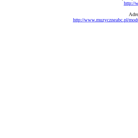
http:/
Adre
http://www.muzyczneabc.pl/mod