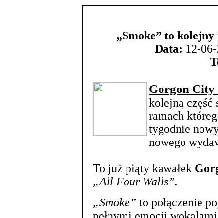
„Smoke” to kolejny
Data:
12-06-
T
Gorgon City
kolejną część
ramach którego
tygodnie nowy
nowego wydaw
To już piąty kawałek
Gorg
„All Four Walls”.
„Smoke”
to połączenie p
pełnymi emocji wokalami.