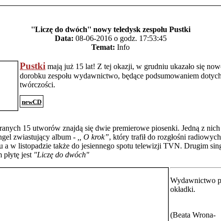
''Liczę do dwóch'' nowy teledysk zespołu Pustki
Data:
08-06-2016 o godz. 17:53:45
Temat:
Info
Pustki
mają już 15 lat! Z tej okazji, w grudniu ukazało się no
dorobku zespołu wydawnictwo, będące podsumowaniem dotyc
twórczości.
newCD
nych 15 utworów znajdą się dwie premierowe piosenki. Jedną z nich 
ngel zwiastujący album -
,, O krok”
, który trafił do rozgłośni radiowyc
u a w listopadzie także do jesiennego spotu telewizji TVN. Drugim si
płytę jest
"Liczę do dwóch"
Wydawnictwo po
okładki.
(Beata Wrona-