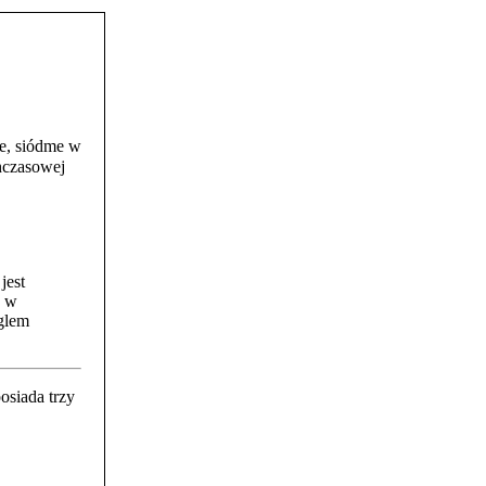
we, siódme w
hczasowej
jest
h w
nglem
siada trzy