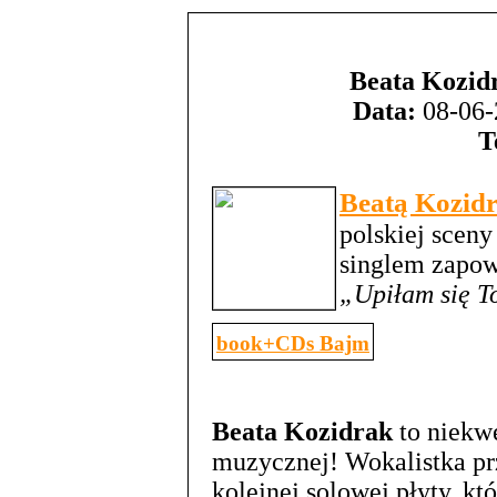
Beata Kozid
Data:
08-06-
T
Beatą Kozid
polskiej scen
singlem zapo
„Upiłam się T
book+CDs Bajm
Beata Kozidrak
to niekwe
muzycznej! Wokalistka pr
kolejnej solowej płyty, k