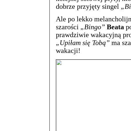
dobrze przyjęty singel
„Bi
Ale po lekko melancholij
szarości
„Bingo”
Beata
po
prawdziwie wakacyjną pr
„Upiłam się Tobą”
ma szan
wakacji!