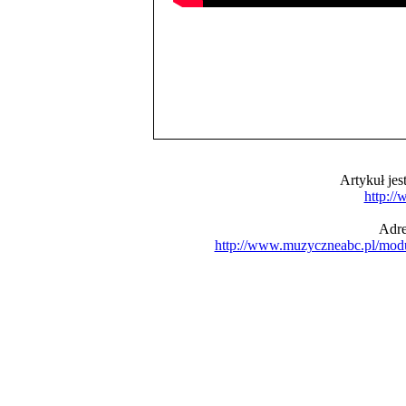
Artykuł je
http:/
Adre
http://www.muzyczneabc.pl/mod