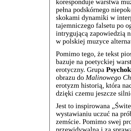
koresponduje warstwa muz
pełna podskórnego niepok
skokami dynamiki w interp
tajemniczego falsetu po og
intrygującą zapowiedzią 
w polskiej muzyce alterna
Pomimo tego, że tekst pio
bazuje na poetyckiej wars
erotyczny. Grupa
Psychok
obrazu do
Malinowego Ch
erotyzm historią, która n
dzięki czemu jeszcze silni
Jest to inspirowana „Świt
wystawianiu uczuć na prób
zemście. Pomimo swej prost
przewidywalna i za sprawą