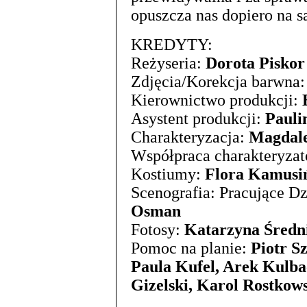
opuszcza nas dopiero na 
KREDYTY:
Reżyseria:
Dorota Piskor
Zdjęcia/Korekcja barwna
Kierownictwo produkcji:
Asystent produkcji:
Pauli
Charakteryzacja:
Magdale
Współpraca charakteryzat
Kostiumy:
Flora Kamusi
Scenografia: Pracujące D
Osman
Fotosy:
Katarzyna Średn
Pomoc na planie:
Piotr S
Paula Kufel, Arek Kulb
Gizelski, Karol Rostkow