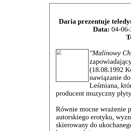
Daria prezentuje teled
Data:
04-06-
T
"Malinowy Ch
zapowiadając
(18.08.1992 Ko
nawiązanie do
Leśmiana, któr
producent muzyczny płyt
Równie mocne wrażenie po
autorskiego erotyku, wyzna
skierowany do ukochanego