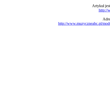
Artykuł je
http:/
Adre
http://www.muzyczneabc.pl/mod