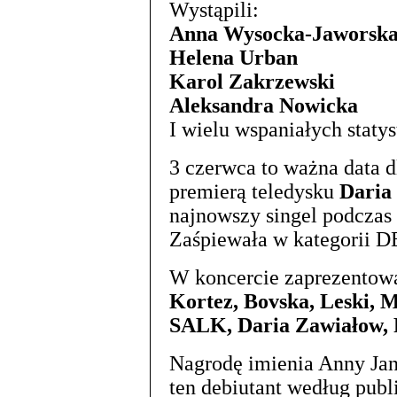
Wystąpili:
Anna Wysocka-Jaworsk
Helena Urban
Karol Zakrzewski
Aleksandra Nowicka
I wielu wspaniałych staty
3 czerwca to ważna data dl
premierą teledysku
Daria
najnowszy singel podczas 
Zaśpiewała w kategorii 
W koncercie zaprezentowa
Kortez, Bovska, Leski, M
SALK, Daria Zawiałow,
Nagrodę imienia Anny Jan
ten debiutant według publ