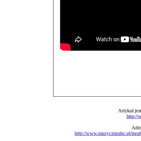
Artykuł je
http:/
Adre
http://www.muzyczneabc.pl/mod