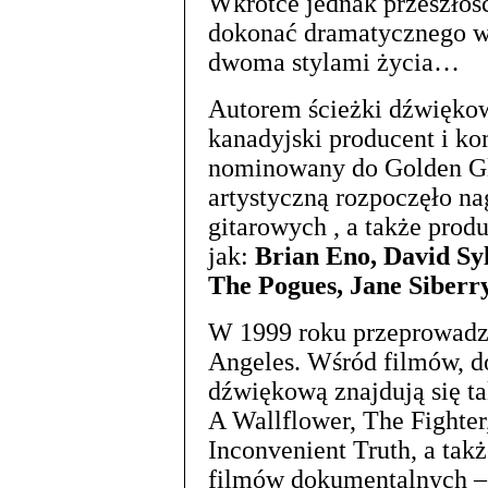
Wkrótce jednak przeszłość 
dokonać dramatycznego w
dwoma stylami życia…
Autorem ścieżki dźwiękow
kanadyjski producent i k
nominowany do Golden G
artystyczną rozpoczęło na
gitarowych , a także prod
jak:
Brian Eno, David Syl
The Pogues, Jane Siberr
W 1999 roku przeprowadził
Angeles. Wśród filmów, d
dźwiękową znajdują się ta
A Wallflower, The Fighter
Inconvenient Truth, a ta
filmów dokumentalnych –