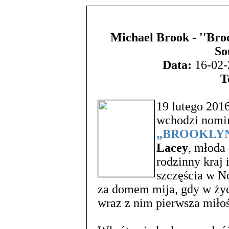
Michael Brook - ''Bro
So
Data:
16-02-
T
19 lutego 2016
wchodzi nom
„BROOKLYN
Lacey
, młoda 
rodzinny kraj
szczęścia w N
za domem mija, gdy w życ
wraz z nim pierwsza miłoś