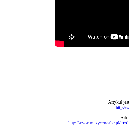
Artykuł je
http:/
Adre
http://www.muzyczneabc.pl/mod