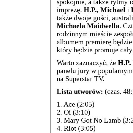
spokojnie, a także rytmy i
imprezę.
H.P., Michael
i
także dwoje gości, austral
Michaela Maidwella
. Cz
rodzinnym mieście zespo
albumem premierę będzie 
który będzie promuje cały
Warto zaznaczyć, że
H.P.
panelu jury w popularnym
na Superstar TV.
Lista utworów:
(czas. 48:
1. Ace (2:05)
2. Oi (3:10)
3. Mary Got No Lamb (3:
4. Riot (3:05)