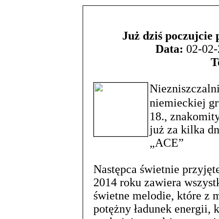
Już dziś poczujci
Data:
02-02-
T
Niezniszczaln
niemieckiej g
18., znakomit
już za kilka d
„ACE”
Następca świetnie przyjęt
2014 roku zawiera wszystk
świetne melodie, które z 
potężny ładunek energii, 