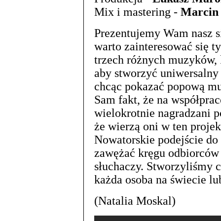
Mix i mastering -
Marcin
Prezentujemy Wam nasz si
warto zainteresować się t
trzech różnych muzyków, k
aby stworzyć uniwersalny
chcąc pokazać popową muz
Sam fakt, że na współpracę
wielokrotnie nagradzani p
że wierzą oni w ten proje
Nowatorskie podejście do 
zawężać kręgu odbiorców 
słuchaczy. Stworzyliśmy 
każda osoba na świecie lu
(Natalia Moskal)