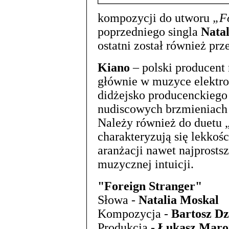
kompozycji do utworu
„F
poprzedniego singla
Natal
ostatni został również pr
Kiano
– polski producent
głównie w muzyce elektron
didżejsko producenckiego
nudiscowych brzmieniach 
Należy również do duetu 
charakteryzują się lekkoś
aranżacji nawet najprosts
muzycznej intuicji.
"Foreign Stranger"
Słowa -
Natalia Moskal
Kompozycja -
Bartosz Dz
Produkcja -
Łukasz Maro