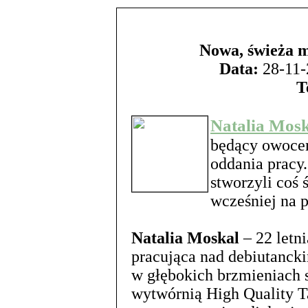
Nowa, świeża m
Data:
28-11-
T
Natalia Mos
będący owocem
oddania pracy.
stworzyli coś
wcześniej na 
Natalia Moskal
– 22 letn
pracująca nad debiutanc
w głębokich brzmieniach s
wytwórnią High Quality T