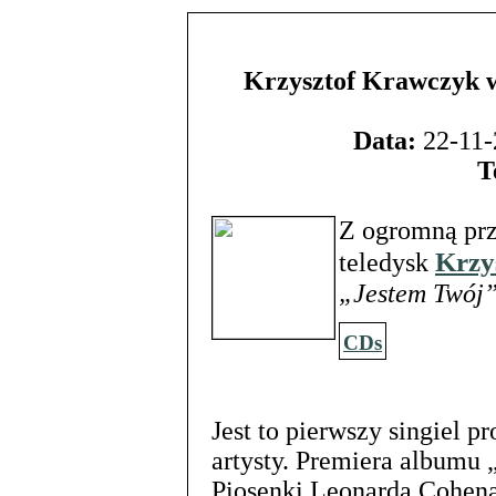
Krzysztof Krawczyk w
Data:
22-11-
T
Z ogromną pr
Krzy
teledysk
„Jestem Twój
CDs
Jest to pierwszy singiel
artysty. Premiera albumu 
Piosenki Leonarda Cohena