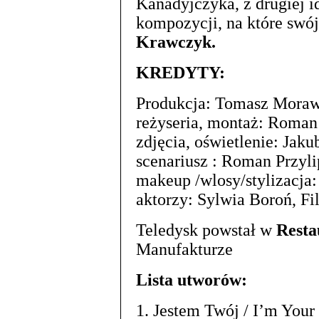
Kanadyjczyka, z drugiej 
kompozycji, na które swó
Krawczyk.
KREDYTY:
Produkcja: Tomasz Moraw
reżyseria, montaż: Roman
zdjęcia, oświetlenie: Jaku
scenariusz : Roman Przyli
makeup /wlosy/stylizacja
aktorzy: Sylwia Boroń, Fi
Teledysk powstał w
Resta
Manufakturze
Lista utworów:
1. Jestem Twój / I’m Your