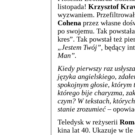
listopada!
Krzysztof Kra
wyzwaniem. Przefiltrowa
Cohena
przez własne dośw
po swojemu. Tak powstała
kres”. Tak powstał też pie
„Jestem Twój”
, będący in
Man”.
Kiedy pierwszy raz usłysz
języka angielskiego, zdał
spokojnym głosie, którym t
którego bije charyzma, z
czym? W tekstach, których
stanie zrozumieć
– opowi
Teledysk w reżyserii
Roma
kina lat 40. Ukazuje w tl