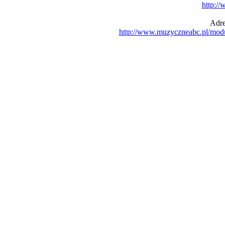
http:/
Adre
http://www.muzyczneabc.pl/mod