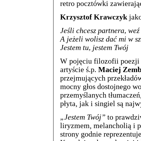
retro pocztówki zawieraj
Krzysztof Krawczyk
jako
Jeśli chcesz partnera, weź
A jeżeli wolisz dać mi w s
Jestem tu, jestem Twój
W pojęciu filozofii poezj
artyście ś.p.
Maciej Zemb
przejmujących przekładó
mocny głos dostojnego wok
przemyślanych tłumaczeń,
płyta, jak i singiel są najw
„Jestem Twój”
to prawdzi
liryzmem, melancholią i 
strony godnie reprezentuj