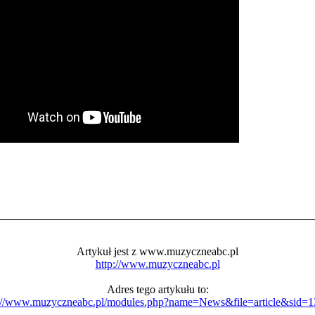
Artykuł jest z www.muzyczneabc.pl
http://www.muzyczneabc.pl
Adres tego artykułu to:
://www.muzyczneabc.pl/modules.php?name=News&file=article&sid=