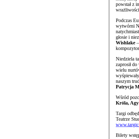
powstał z i
wrażliwości
Podczas Eu
wytwórni N
natychmiast
głosie i ni
Wishlake
–
kompozytork
Niedziela 
zaprosił do
wielu nurt
wyśpiewały 
naszym tru
Patrycja 
Wśród pozo
Króla, Agy
Targi odbęd
Teatrze St
www.targic
Bilety wstę