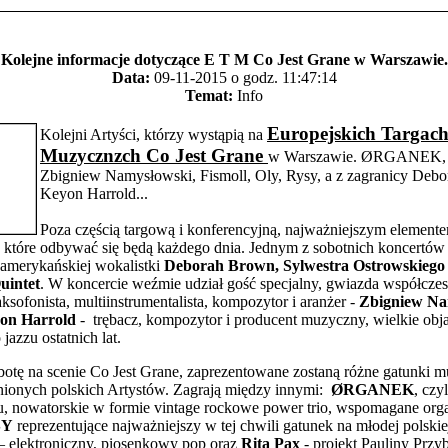
Kolejne informacje dotyczące E T M Co Jest Grane w Warszawie.
Data:
09-11-2015 o godz. 11:47:14
Temat:
Info
Europejskich Targac
Kolejni Artyści, którzy wystąpią na
Muzycznzch Co Jest Grane
w Warszawie. ØRGANEK, 
Zbigniew Namysłowski, Fismoll, Oly, Rysy, a z zagranicy Deb
Keyon Harrold...
Poza częścią targową i konferencyjną, najważniejszym elemen
, które odbywać się będą każdego dnia. Jednym z sobotnich koncertów 
amerykańskiej wokalistki
Deborah Brown, Sylwestra Ostrowskiego
uintet
. W koncercie weźmie udział gość specjalny, gwiazda współcze
aksofonista, multiinstrumentalista, kompozytor i aranżer -
Zbigniew Na
on Harrold
- trębacz, kompozytor i producent muzyczny, wielkie obj
jazzu ostatnich lat.
otę na scenie Co Jest Grane, zaprezentowane zostaną różne gatunki m
nionych polskich Artystów. Zagrają między innymi:
ØRGANEK
, czy
u, nowatorskie w formie vintage rockowe power trio, wspomagane org
SY
reprezentujące najważniejszy w tej chwili gatunek na młodej polskie
– elektroniczny, piosenkowy pop oraz
Rita Pax
- projekt Pauliny Przyb