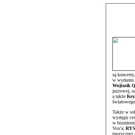
są koncerty
w wydaniu 
Wojtasik Q
jazzowej, s
a także
Key
światowego 
Także w sob
występy ce
w brzmieni
Vox'a;
RY
muzycznej 