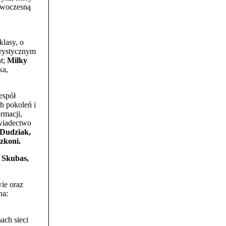
nowoczesną
klasy, o
erystycznym
nt;
Milky
ka,
espół
ch pokoleń i
ormacji,
świadectwo
 Dudziak,
zkoni.
 Skubas,
ie oraz
na:
ach sieci