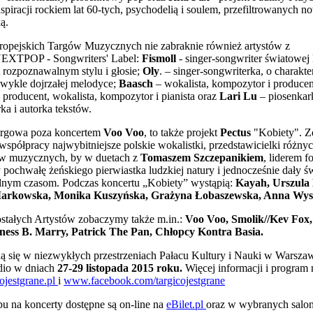
nspiracji rockiem lat 60-tych, psychodelią i soulem, przefiltrowanych 
ą.
ropejskich Targów Muzycznych nie zabraknie również artystów z
EXTPOP - Songwriters' Label:
Fismoll
- singer-songwriter światowej 
 rozpoznawalnym stylu i głosie;
Oly
. – singer-songwriterka, o charakt
ezwykle dojrzałej melodyce;
Baasch
– wokalista, kompozytor i produce
 producent, wokalista, kompozytor i pianista oraz
Lari Lu
– piosenkar
a i autorka tekstów.
targowa poza koncertem
Voo Voo
, to także projekt
Pectus
"Kobiety". Z
 współpracy najwybitniejsze polskie wokalistki, przedstawicielki różny
ów muzycznych, by w duetach z
Tomaszem Szczepanikiem
, liderem f
pochwałę żeńskiego pierwiastka ludzkiej natury i jednocześnie dały 
dnym czasom. Podczas koncertu „Kobiety” wystąpią:
Kayah, Urszula
Markowska, Monika Kuszyńska, Grażyna Łobaszewska, Anna Wys
stałych Artystów zobaczymy także m.in.:
Voo Voo, Smolik//Kev Fox,
ness B. Marry, Patrick The Pan, Chłopcy Kontra Basia.
ą się w niezwykłych przestrzeniach Pałacu Kultury i Nauki w Warszaw
udio w dniach
27-29 listopada 2015 roku.
Więcej informacji i program 
ojestgrane.pl
i
www.facebook.com/targicojestgrane
pu na koncerty dostępne są on-line na
eBilet.pl
oraz w wybranych salon