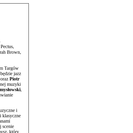
h
Pectus,
orah Brown,
tem Targów
będzie jazz
oraz
Piotr
snej muzyki
mysłowski
,
awianie
uzyczne i
li klasyczne
anami
j scenie
ysz, który