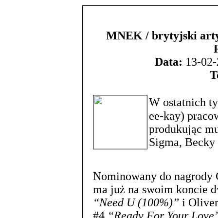
MNEK / brytyjski arty
Data:
13-02-
T
W ostatnich t
ee-kay) praco
produkując mu
Sigma, Becky 
Nominowany do nagrody 
ma już na swoim koncie 
“Need U (100%)”
i Olive
#4
“Ready For Your Love