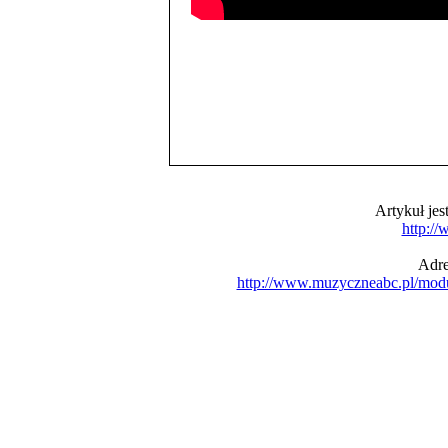
Artykuł je
http:/
Adre
http://www.muzyczneabc.pl/mod