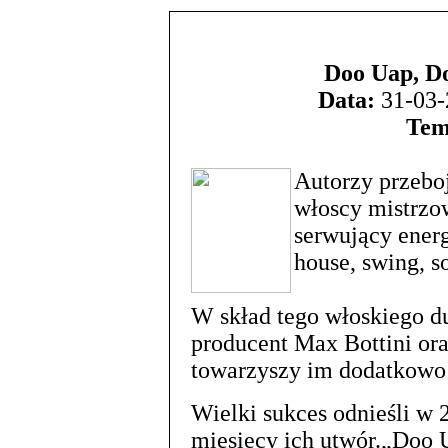
Doo Uap, Do
Data:
31-03-
Tem
Autorzy przebo
włoscy mistrzo
serwujący ener
house, swing, so
W skład tego włoskiego du
producent Max Bottini ora
towarzyszy im dodatkowo 
Wielki sukces odnieśli w 
miesięcy ich utwór.„Doo 