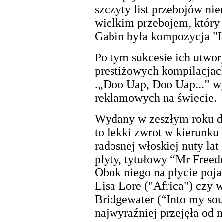
szczyty list przebojów ni
wielkim przebojem, który 
Gabin była kompozycja "
Po tym sukcesie ich utwor
prestiżowych kompilacja
.„Doo Uap, Doo Uap...” w
reklamowych na świecie.
Wydany w zeszłym roku d
to lekki zwrot w kierunku
radosnej włoskiej nuty lat
płyty, tytułowy “Mr Free
Obok niego na płycie pojaw
Lisa Lore ("Africa") czy
Bridgewater (“Into my soul
najwyraźniej przejęła od