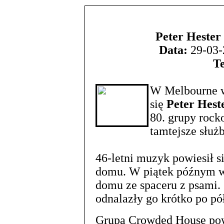
Peter Hester
Data:
29-03-
T
W Melbourne w 
się
Peter Hest
80. grupy roc
tamtejsze służ
46-letni muzyk powiesił s
domu. W piątek późnym wi
domu ze spaceru z psami.
odnalazły go krótko po pół
Grupa Crowded House pows