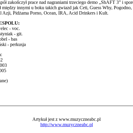
pół zakończył prace nad nagraniami trzeciego demo „ShAFT 3” i spor
 między innymi u boku takich gwiazd jak Ceti, Guess Why, Pogodno, 
 Azji, Pidżama Porno, Ocean, IRA, Acid Drinkers i Kult.
ESPOLU:
lec - voc.
tyniak - git.
bel - bas
ski - perkusja
a:
02
2003
005
łane)
Artykuł jest z www.muzyczneabc.pl
http://www.muzyczneabc.pl