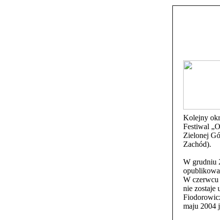
Kolejny okr
Festiwal „O
Zielonej Gó
Zachód).
W grudniu 2
opublikowa
W czerwcu 2
nie zostaje
Fiodorowicz
maju 2004 j