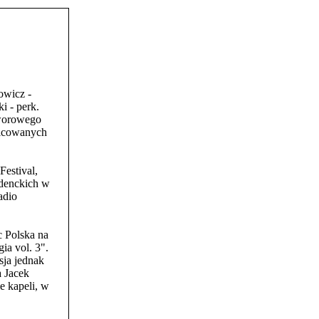
owicz -
i - perk.
tworowego
icowanych
estival,
udenckich w
adio
c Polska na
a vol. 3".
sja jednak
a Jacek
e kapeli, w