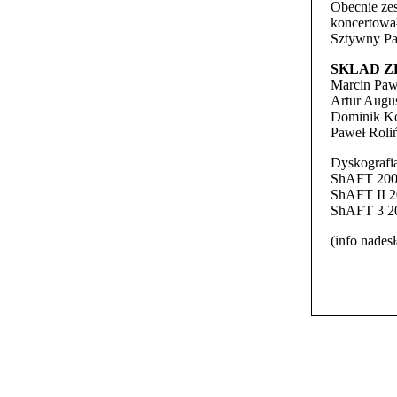
Obecnie zes
koncertował
Sztywny Pal
SKLAD Z
Marcin Pawe
Artur Augus
Dominik Ko
Paweł Roliń
Dyskografi
ShAFT 20
ShAFT II 
ShAFT 3 2
(info nades