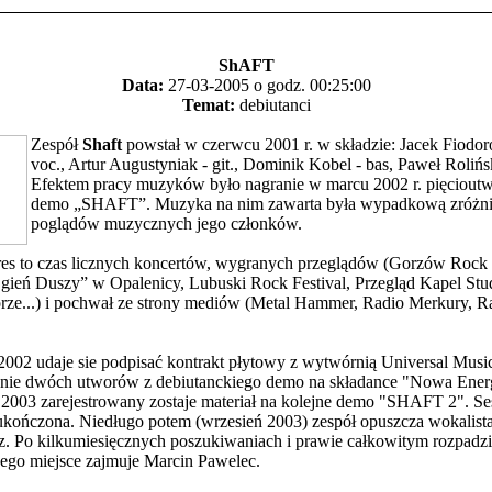
ShAFT
Data:
27-03-2005 o godz. 00:25:00
Temat:
debiutanci
Zespół
Shaft
powstał w czerwcu 2001 r. w składzie: Jacek Fiodor
voc., Artur Augustyniak - git., Dominik Kobel - bas, Paweł Rolińsk
Efektem pracy muzyków było nagranie w marcu 2002 r. pięciou
demo „SHAFT”. Muzyka na nim zawarta była wypadkową zróżn
poglądów muzycznych jego członków.
es to czas licznych koncertów, wygranych przeglądów (Gorzów Rock F
gień Duszy” w Opalenicy, Lubuski Rock Festival, Przegląd Kapel St
rze...) i pochwał ze strony mediów (Metal Hammer, Radio Merkury, R
002 udaje sie podpisać kontrakt płytowy z wytwórnią Universal Musi
nie dwóch utworów z debiutanckiego demo na składance "Nowa Energi
003 zarejestrowany zostaje materiał na kolejne demo "SHAFT 2". Se
 ukończona. Niedługo potem (wrzesień 2003) zespół opuszcza wokalist
. Po kilkumiesięcznych poszukiwaniach i prawie całkowitym rozpadzi
ego miejsce zajmuje Marcin Pawelec.