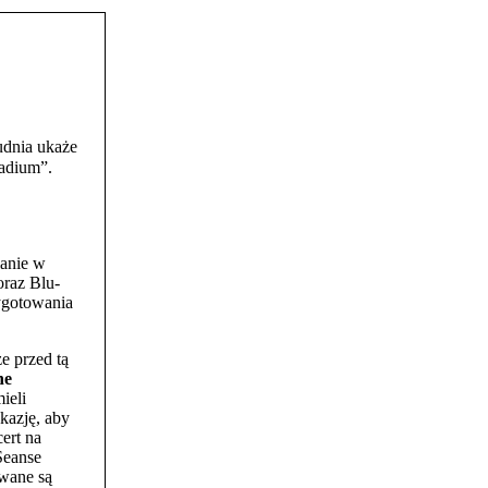
rudnia ukaże
adium”.
lanie w
raz Blu-
ygotowania
e przed tą
ne
ieli
kazję, aby
ert na
Seanse
wane są