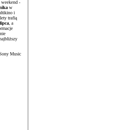
n weekend -
nika
w
ltikino i
ety trafią
lipca
, a
ormacje
onie
najbliższy
-Sony Music