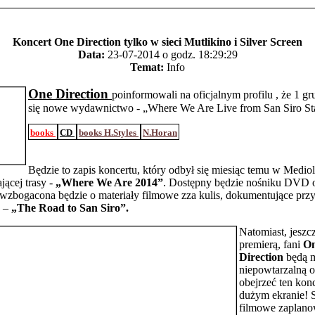
Koncert One Direction tylko w sieci Mutlikino i Silver Screen
Data:
23-07-2014 o godz. 18:29:29
Temat:
Info
One Direction
poinformowali na oficjalnym profilu , że 1 g
się nowe wydawnictwo - „Where We Are Live from San Siro St
books
CD
books H.Styles
N.Horan
Będzie to zapis koncertu, który odbył się miesiąc temu w Medio
jącej trasy -
„Where We Are 2014”
. Dostępny będzie nośniku DVD o
 wzbogacona będzie o materiały filmowe zza kulis, dokumentujące prz
u –
„The Road to San Siro”.
Natomiast, jeszcz
premierą, fani
O
Direction
będą m
niepowtarzalną o
obejrzeć ten konc
dużym ekranie! 
filmowe zaplano