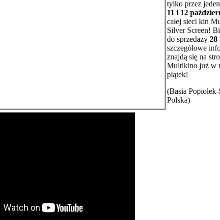
tylko przez jede
11 i 12 paździer
całej sieci kin Mu
Silver Screen! Bil
do sprzedaży
28 
szczegółowe inf
znajdą się na str
Multikino już w 
piątek!
(Basia Popiołek
Polska)