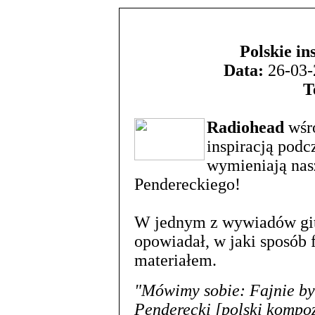
Polskie in
Data:
26-03-
T
Radiohead
wśr
inspiracją podc
wymieniają nas
Pendereckiego!
W jednym z wywiadów git
opowiadał, w jaki sposób
materiałem.
"Mówimy sobie: Fajnie by 
Penderecki [polski kompoz