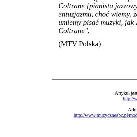
Coltrane [pianista jazzowy
entuzjazmu, choć wiemy, że
umiemy pisać muzyki, jak 
Coltrane".
(MTV Polska)
Artykuł je
http:/
Adre
http://www.muzyczneabc.pl/mo