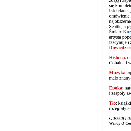
zdążył zapi
się komplet
i składanek
omówienie i
najobszerni
Seattle, a p
Śmierć
Kur
artysta pop
fascynuje i
Dowiedz si
Historia
: o
Cobaina i 
Muzyka
: 
mało znany
Epoka
: na
i zespoły z
Tło
: książk
rozegrały s
Odszedł i d
Wendy O’Con