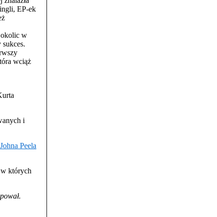
j znalazła
ngli, EP-ek
eż
 okolic w
y sukces.
erwszy
tóra wciąż
Kurta
wanych i
Johna Peela
, w których
ępował.