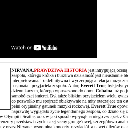
NIRVANA
.
PRAWDZIWA HISTORIA
jest intrygującą ocen
zespołu, którego krótka i burzliwa działalność jest nieustannie b
interpretowana. To definitywna i wyczerpująca relacja muzyczn
pasjonata i przyjaciela zespołu. Autor,
Everett True
, był jedyn
dziennikarzem, którego wpuszczono do domu
Cobaina
tuż po j
samobójczej śmierci. Był także bliskim przyjacielem wielu gwia
co pozwoliło mu spojrzeć obiektywnie na mity otaczające ten ost
pełni oryginalny gatunek muzyki rockowej.
Everett True
opowi
naprawdę wyglądało życie legendarnego zespołu, co działo się 
w Olympii i Seattle, oraz w jaki sposób wpłynął na niego związek z
Co
cenzury przedstawia życie całej sceny grunge´owej, szczegółowo anali
ny przez Nirvanę, wspomina koncerty, przyjaciół, a nawet dilerów ota