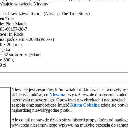
itajcie w świecie Nirvany!
vana. Prawdziwa historia (Nirvana The True Story)
ett True
ie
: Piotr Matela
-83-60157-36-7
two:
In Rock
ia
: październik 2008 (Polska)
40 x 205 mm
miękka
 + 32 stron ze zdjęciami
ło 600 g
9 zł
Niewiele jest zespołów, które w tak krótkim czasie stworzyłyby
siebie tyle mitów, co
Nirvana
, czy też równie drastycznie zmien
przemysłu muzycznego. Opowieści o wybrykach i nadużyciach
zespołu oraz samobójcza śmierć
Kurta Cobaina
zdają się potw
najbardziej niewiarygodne plotki.
Ale co tak naprawdę działo się w historii grupy, która od nagłeg
wywarcia niesamowitego wpływu na muzykę przeszła do samoz