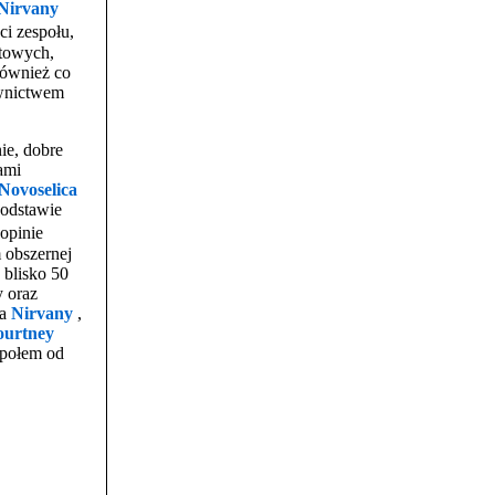
Nirvany
ci zespołu,
rtowych,
również co
ownictwem
ie, dobre
ami
 Novoselica
odstawie
opinie
 obszernej
 blisko 50
y oraz
ta
Nirvany
,
ourtney
społem od