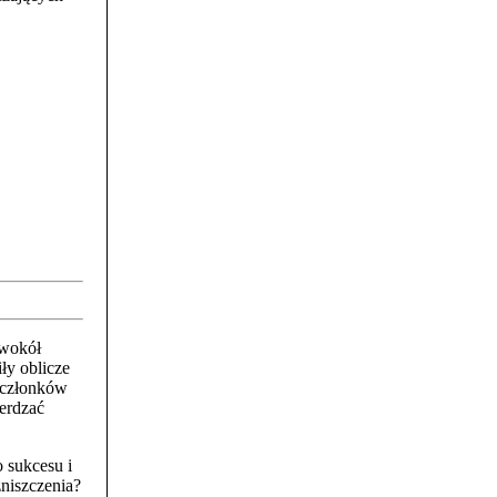
 wokół
iły oblicze
 członków
ierdzać
o sukcesu i
niszczenia?