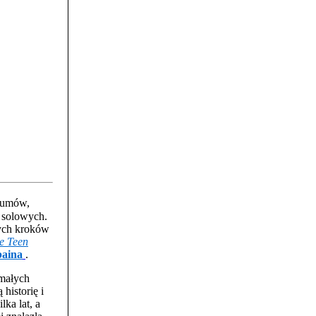
lbumów,
w solowych.
zych kroków
ke Teen
baina
.
 małych
historię i
lka lat, a