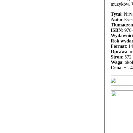
muzyków. W
Tytuł
: Nir
Autor
Ever
Tłumaczen
ISBN
: 978
Wydawnic
Rok wydan
Format
: 1
Oprawa
: 
Stron
: 572
Waga
: oko
Cena
: + - 4