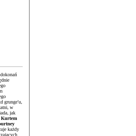
ą dokonań
łędnie
ego
ym
ego
zd grunge'u,
atni, w
ada, jak
z
Kurtem
urtney
zuje każdy
czających