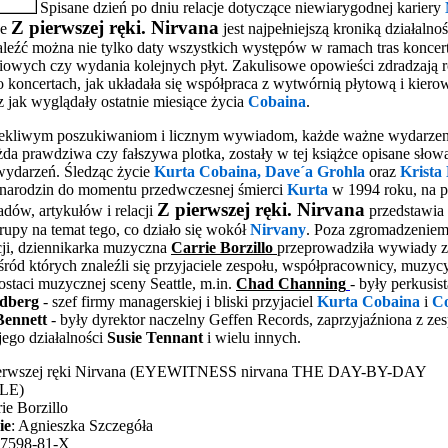
Spisane dzień po dniu relacje dotyczące niewiarygodnej kariery
Z pierwszej ręki. Nirvana
że
jest najpełniejszą kroniką działalnoś
aleźć można nie tylko daty wszystkich występów w ramach tras konce
niowych czy wydania kolejnych płyt. Zakulisowe opowieści zdradzają 
po koncertach, jak układała się współpraca z wytwórnią płytową i kier
z jak wyglądały ostatnie miesiące życia
Cobaina
.
iekliwym poszukiwaniom i licznym wywiadom, każde ważne wydarzen
ażda prawdziwa czy fałszywa plotka, zostały w tej książce opisane słow
ydarzeń. Śledząc życie
Kurta Cobaina, Dave´a Grohla
oraz
Krista
h narodzin do momentu przedwczesnej śmierci
Kurta
w 1994 roku, na p
Z pierwszej ręki. Nirvana
dów, artykułów i relacji
przedstawia 
upy na temat tego, co działo się wokół
Nirvany
. Poza zgromadzeniem
ji, dziennikarka muzyczna
Carrie Borzillo
przeprowadziła wywiady z
ród których znaleźli się przyjaciele zespołu, współpracownicy, muzyc
staci muzycznej sceny Seattle, m.in.
Chad Channing
- były perkusis
dberg
- szef firmy managerskiej i bliski przyjaciel
Kurta Cobaina
i
C
 Bennett
- były dyrektor naczelny Geffen Records, zaprzyjaźniona z ze
ego działalności
Susie Tennant
i wielu innych.
ierwszej ręki Nirvana (EYEWITNESS nirvana THE DAY-BY-DAY
LE)
rie Borzillo
ie
: Agnieszka Szczegóła
87598-81-X