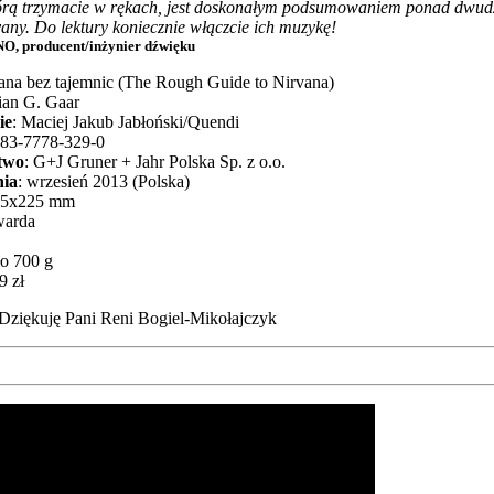
órą trzymacie w rękach, jest doskonałym podsumowaniem ponad dwudzi
rvany. Do lektury koniecznie włączcie ich muzykę!
, producent/inżynier dźwięku
vana bez tajemnic (The Rough Guide to Nirvana)
lian G. Gaar
ie
: Maciej Jakub Jabłoński/Quendi
-83-7778-329-0
two
: G+J Gruner + Jahr Polska Sp. z o.o.
ia
: wrzesień 2013 (Polska)
55x225 mm
twarda
ło 700 g
9 zł
Dziękuję Pani Reni Bogiel-Mikołajczyk