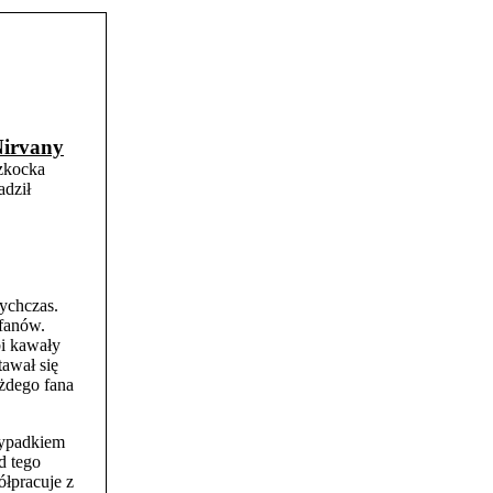
irvany
szkocka
adził
tychczas.
 fanów.
bi kawały
tawał się
żdego fana
zypadkiem
d tego
ółpracuje z