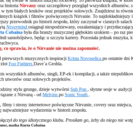
sać się trwale w historii muzyki rockowej. To pierwsza książka, w które
na historia
Nirvany
oraz szczegółowy przegląd wszystkich albumów, si
, w tym białych kruków oraz projektów solowych. Znajdziesz tu równi
nnych książek i filmów poświęconych Nirvanie. To najdokładniejszy i
ejszy przewodnik po historii zespołu, który zaczynał w ciasnych salach
łytą
Nevermind
osiągnął niespodziewany, oszałamiający i przytłaczając
ta Cobaina
była dla branży muzycznej głębokim szokiem – po raz pi
ełnił samobójstwo, będąc u szczytu kariery. Pozostała jednak muzyka, k
 zachwyca.
ę, co sprawia, że o
Nirvanie
nie można zapomnieć.
d pierwszych muzycznych inspiracji
Krista Novoselica
po ostatnie dni 
wzlot
Foo Fighters
Dave´a Grohla.
opis wszystkich albumów, singli, EP-ek i kompilacji, a także niepubliko
ch utworów oraz solowych projektów.
rodziny stylu grunge, dzieje wytwórni
Sub Pop
, słynne sesje w audycji
wiązane z Nirvaną - od
Melvins
po
Sonic Youth
.
i, filmy i strony internetowe poświęcone Nirvanie, covery oraz miejsca
ię najważniejsze wydarzenia w historii zespołu.
ołączył do tego idiotycznego klubu. Prosiłam go, żeby do niego nie wst
nor, matka Kurta Cobaina