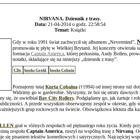
NIRVANA. Dziennik z trasy.
Data:
21-04-2014 o godz. 22:58:54
Temat:
Książki
N
Gdy w roku 1991 świat zachwycił się albumem „Nevermind”,
promowała tę płytę w Wielkiej Brytanii. Jej koncerty otwierała 
formacja
Captain America
, której perkusista, Andy Bollen, prow
notatki, składające się na niniejszy „dziennik z trasy”.
CDs
books Grohl
books Cobain
Poznajemy tutaj
Kurta Cobaina
(†1994) od innej strony niż do
Widzimy go w garderobie. Słyszymy, że boi się utraty dawnych
y się, że uwielbiał
Bay City Rollers
. Podglądamy go, jak żartuje i ro
ubliczności. A przede wszystkim obserwujemy zespół w okresie, gdy s
ważniejszych grup rockowych na świecie. Obowiązkowa lektura dla ka
OLLEN
grał w różnych zespołach od piętnastego roku życia. Kiedy pr
usistą zespołu
Captain America
, ruszył na wspólną trasę z
Nirvaną
. O
je się pisaniem tekstów komediowych i satyrycznych. Najczęściej wsp