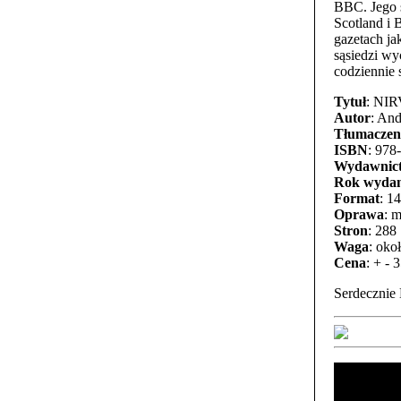
BBC. Jego 
Scotland i 
gazetach j
sąsiedzi wy
codziennie 
Tytuł
: NIR
Autor
: An
Tłumaczen
ISBN
: 978
Wydawnic
Rok wydan
Format
: 1
Oprawa
: 
Stron
: 288
Waga
: oko
Cena
: + - 3
Serdecznie