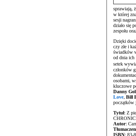
sprawiają, 
w której zn
sesji nagra
działo się 
zespołu ora
Dzięki doc
czy złe i k
świadków w
od dnia ic
setek wywia
członków gr
dokumentac
osobami, wś
kluczowe po
Danny Gol
Love
,
Bill
początków j
Tytuł
: Z p
CHRONIC
Autor
: Car
Tłumaczen
ISBN
: 83-