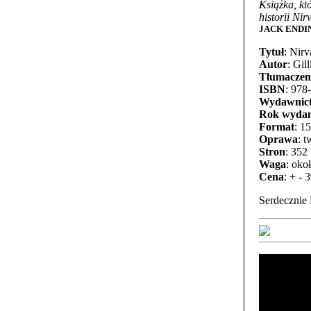
Książka, kt
historii Ni
JACK ENDINO
Tytuł
: Nir
Autor
: Gil
Tłumaczen
ISBN
: 978
Wydawnic
Rok wydan
Format
: 1
Oprawa
: 
Stron
: 352
Waga
: oko
Cena
: + - 3
Serdecznie 