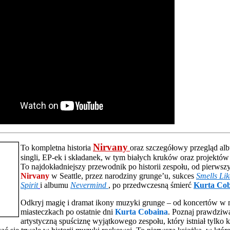
Nirvany
To kompletna historia
oraz szczegółowy przegląd a
singli, EP-ek i składanek, w tym białych kruków oraz projektó
To najdokładniejszy przewodnik po historii zespołu, od pierws
Nirvany
w Seattle, przez narodziny grunge’u, sukces
Smells Li
Spirit
i albumu
Nevermind
, po przedwczesną śmierć
Kurta Co
Odkryj magię i dramat ikony muzyki grunge – od koncertów w
miasteczkach po ostatnie dni
Kurta Cobaina
. Poznaj prawdziwą 
artystyczną spuściznę wyjątkowego zespołu, który istniał tylko ki