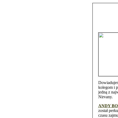
Dowiadujem
kolegom i p
jedną z naj
Nirvany.
ANDY B
został perk
czasu zajmu