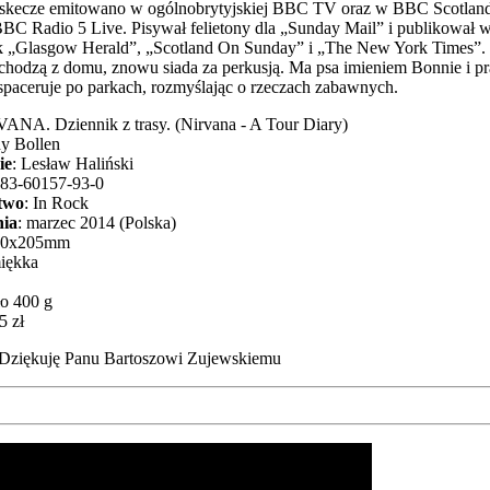
skecze emitowano w ogólnobrytyjskiej BBC TV oraz w BBC Scotland
BBC Radio 5 Live. Pisywał felietony dla „Sunday Mail” i publikował w
ak „Glasgow Herald”, „Scotland On Sunday” i „The New York Times”.
chodzą z domu, znowu siada za perkusją. Ma psa imieniem Bonnie i p
spaceruje po parkach, rozmyślając o rzeczach zabawnych.
VANA. Dziennik z trasy. (Nirvana - A Tour Diary)
dy Bollen
ie
: Lesław Haliński
-83-60157-93-0
two
: In Rock
ia
: marzec 2014 (Polska)
40x205mm
miękka
ło 400 g
5 zł
 Dziękuję Panu Bartoszowi Zujewskiemu