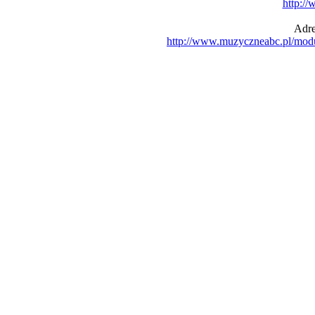
http:/
Adre
http://www.muzyczneabc.pl/mod