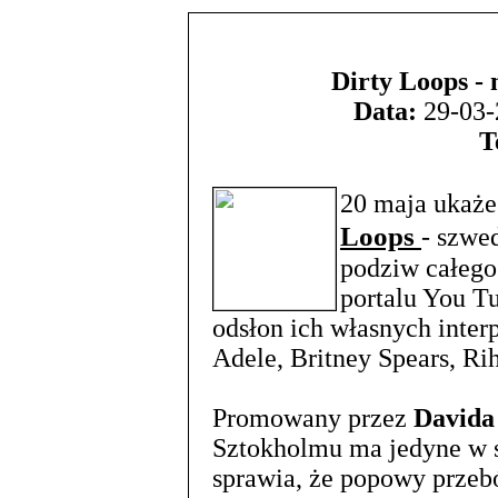
Dirty Loops -
Data:
29-03-
T
20 maja ukaże
Loops
- szwe
podziw całego
portalu You Tu
odsłon ich własnych interp
Adele, Britney Spears, Ri
Promowany przez
Davida
Sztokholmu ma jedyne w s
sprawia, że popowy przebó