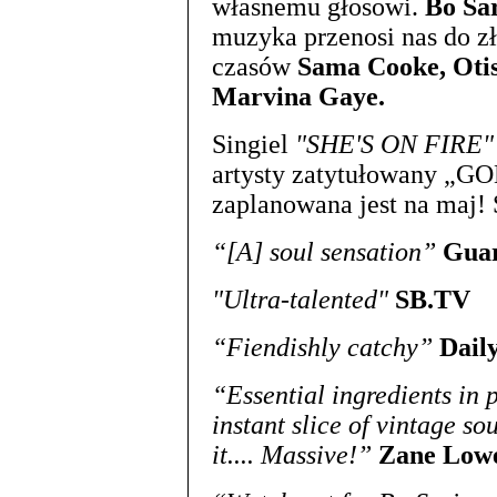
własnemu głosowi.
Bo Sar
muzyka przenosi nas do zł
czasów
Sama Cooke, Oti
Marvina Gaye.
Singiel
"SHE'S ON FIRE"
artysty zatytułowany „GO
zaplanowana jest na maj! 
“[A] soul sensation”
Guar
"Ultra-talented"
SB.TV
“Fiendishly catchy”
Dail
“Essential ingredients in pl
instant slice of vintage so
it.... Massive!”
Zane Low