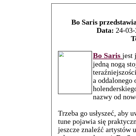
Bo Saris przedstawia
Data:
24-03-
T
Bo Saris
jest
jedną nogą sto
teraźniejszośc
a oddalonego o
holenderskieg
nazwy od nowo
Trzeba go usłyszeć, aby u
tune pojawia się praktycz
jeszcze znaleźć artystów 