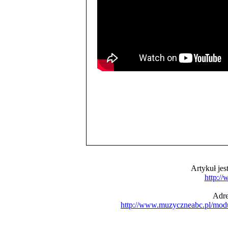
Artykuł je
http:/
Adre
http://www.muzyczneabc.pl/mod