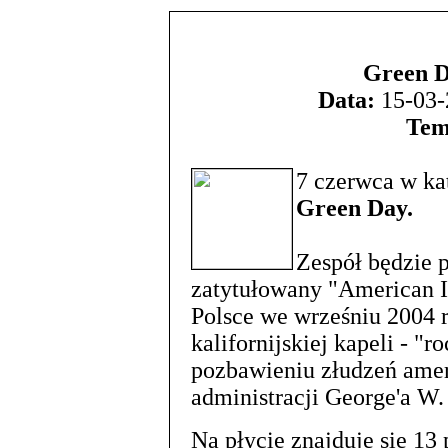
Green D
Data:
15-03-
Tem
7
czerwca w ka
Green Day.
Zespół będzie 
zatytułowany "American Id
Polsce we wrześniu 2004 
kalifornijskiej kapeli - "r
pozbawieniu złudzeń amer
administracji George'a W.
Na płycie znajduje się 13 