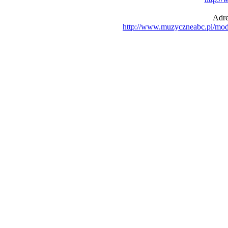
Adre
http://www.muzyczneabc.pl/mo