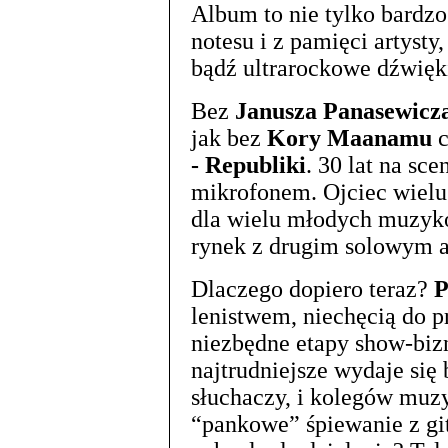
Album to nie tylko bardzo 
notesu i z pamięci artysty
bądź ultrarockowe dźwięk
Bez
Janusza Panasewicz
jak bez
Kory Maanamu
c
- Republiki
. 30 lat na sce
mikrofonem. Ojciec wielu
dla wielu młodych muzykó
rynek z drugim solowym 
Dlaczego dopiero teraz?
P
lenistwem, niechęcią do p
niezbędne etapy show-biz
najtrudniejsze wydaje si
słuchaczy, i kolegów muz
“pankowe” śpiewanie z gi