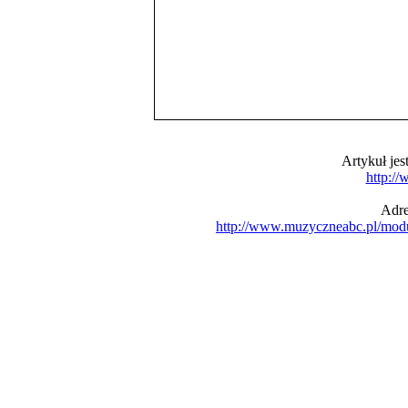
Artykuł je
http:/
Adre
http://www.muzyczneabc.pl/mod