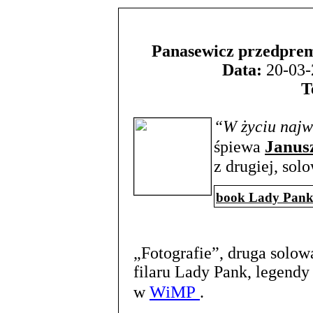
Panasewicz przedpre
Data:
20-03-
T
“W życiu najwa
Janus
śpiewa
z drugiej, sol
book Lady Pan
„Fotografie”, druga solow
filaru Lady Pank, legendy 
WiMP
w
.