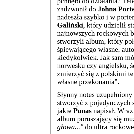
pchnęło do działania? Tel
zadzwonił do
Johna Port
nadeszła szybko i w porte
Galiński
, który udzielił s
najnowszych rockowych b
stworzyli album, który p
śpiewającego własne, autor
kiedykolwiek. Jak sam mó
norwesku czy angielsku, ś
zmierzyć się z polskimi 
własne przekonania".
Słynny notes uzupełniony
stworzyć z pojedynczych z
jakie
Panas
napisał. Wraz
album poruszający się mu
głowa..."
do ultra rockow